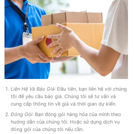
Liên Hệ Và Báo Giá
: Đầu tiên, bạn liên hệ với chúng
tôi để yêu cầu báo giá. Chúng tôi sẽ tư vấn và
cung cấp thông tin về giá và thời gian dự kiến.
Đóng Gói
: Bạn đóng gói hàng hóa của mình theo
hướng dẫn của chúng tôi. Hoặc sử dụng dịch vụ
đóng gói của chúng tôi nếu cần.