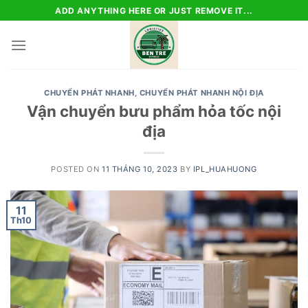
Skip
ADD ANYTHING HERE OR JUST REMOVE IT...
to
content
CHUYỂN PHÁT NHANH
,
CHUYỂN PHÁT NHANH NỘI ĐỊA
Vận chuyển bưu phẩm hỏa tốc nội
địa
POSTED ON
11 THÁNG 10, 2023
BY
IPL_HUAHUONG
11
Th10