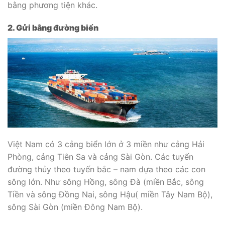
bằng phương tiện khác.
2. Gửi bằng đường biển
Việt Nam có 3 cảng biển lớn ở 3 miền như cảng Hải
Phòng, cảng Tiên Sa và cảng Sài Gòn. Các tuyến
đường thủy theo tuyến bắc – nam dựa theo các con
sông lớn. Như sông Hồng, sông Đà (miền Bắc, sông
Tiền và sông Đồng Nai, sông Hậu( miền Tây Nam Bộ),
sông Sài Gòn (miền Đông Nam Bộ).