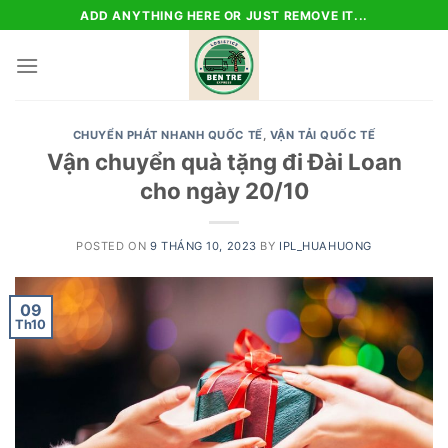
Skip
ADD ANYTHING HERE OR JUST REMOVE IT...
to
content
CHUYỂN PHÁT NHANH QUỐC TẾ
,
VẬN TẢI QUỐC TẾ
Vận chuyển quà tặng đi Đài Loan
cho ngày 20/10
POSTED ON
9 THÁNG 10, 2023
BY
IPL_HUAHUONG
09
Th10