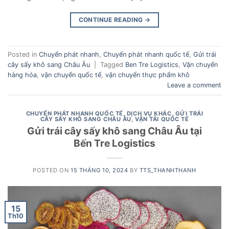
CONTINUE READING
→
Posted in
Chuyển phát nhanh
,
Chuyển phát nhanh quốc tế
,
Gửi trái
cây sấy khô sang Châu Âu
|
Tagged
Ben Tre Logistics
,
Vận chuyển
hàng hóa
,
vận chuyển quốc tế
,
vận chuyển thực phẩm khô
Leave a comment
CHUYỂN PHÁT NHANH QUỐC TẾ
,
DỊCH VỤ KHÁC
,
GỬI TRÁI
CÂY SẤY KHÔ SANG CHÂU ÂU
,
VẬN TẢI QUỐC TẾ
Gửi trái cây sấy khô sang Châu Âu tại
Bến Tre Logistics
POSTED ON
15 THÁNG 10, 2024
BY
TTS_THANHTHANH
15
Th10