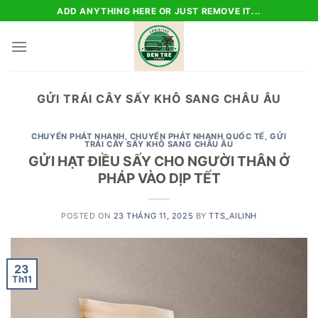
Skip
ADD ANYTHING HERE OR JUST REMOVE IT...
to
content
GỬI TRÁI CÂY SẤY KHÔ SANG CHÂU ÂU
CHUYỂN PHÁT NHANH
,
CHUYỂN PHÁT NHANH QUỐC TẾ
,
GỬI
TRÁI CÂY SẤY KHÔ SANG CHÂU ÂU
GỬI HẠT ĐIỀU SẤY CHO NGƯỜI THÂN Ở
PHÁP VÀO DỊP TẾT
POSTED ON
23 THÁNG 11, 2025
BY
TTS_AILINH
23
Th11