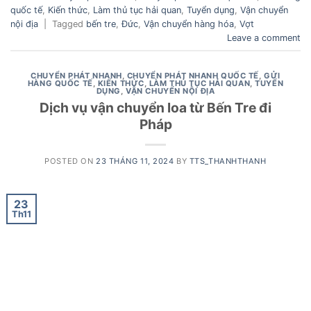
quốc tế
,
Kiến thức
,
Làm thủ tục hải quan
,
Tuyển dụng
,
Vận chuyển
nội địa
|
Tagged
bến tre
,
Đức
,
Vận chuyển hàng hóa
,
Vợt
Leave a comment
CHUYỂN PHÁT NHANH
,
CHUYỂN PHÁT NHANH QUỐC TẾ
,
GỬI
HÀNG QUỐC TẾ
,
KIẾN THỨC
,
LÀM THỦ TỤC HẢI QUAN
,
TUYỂN
DỤNG
,
VẬN CHUYỂN NỘI ĐỊA
Dịch vụ vận chuyển loa từ Bến Tre đi
Pháp
POSTED ON
23 THÁNG 11, 2024
BY
TTS_THANHTHANH
23
Th11