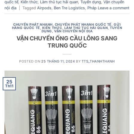
quốc tế
,
Kiến thức
,
Làm thủ tục hải quan
,
Tuyển dụng
,
Vận chuyển
nội địa
|
Tagged
Airpods
,
Ben Tre Logistics
,
Pháp
Leave a comment
CHUYỂN PHÁT NHANH
,
CHUYỂN PHÁT NHANH QUỐC TẾ
,
GỬI
HÀNG QUỐC TẾ
,
KIẾN THỨC
,
LÀM THỦ TỤC HẢI QUAN
,
TUYỂN
DỤNG
,
VẬN CHUYỂN NỘI ĐỊA
VẬN CHUYỂN ỐNG CẦU LÔNG SANG
TRUNG QUỐC
POSTED ON
25 THÁNG 11, 2024
BY
TTS_THANHTHANH
25
Th11