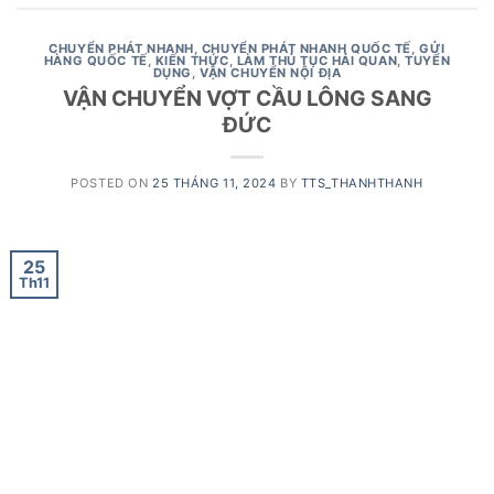
CHUYỂN PHÁT NHANH
,
CHUYỂN PHÁT NHANH QUỐC TẾ
,
GỬI
HÀNG QUỐC TẾ
,
KIẾN THỨC
,
LÀM THỦ TỤC HẢI QUAN
,
TUYỂN
DỤNG
,
VẬN CHUYỂN NỘI ĐỊA
VẬN CHUYỂN VỢT CẦU LÔNG SANG
ĐỨC
POSTED ON
25 THÁNG 11, 2024
BY
TTS_THANHTHANH
25
Th11