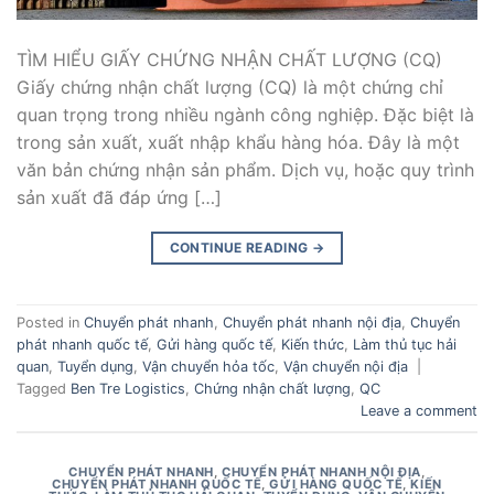
TÌM HIỂU GIẤY CHỨNG NHẬN CHẤT LƯỢNG (CQ)
Giấy chứng nhận chất lượng (CQ) là một chứng chỉ
quan trọng trong nhiều ngành công nghiệp. Đặc biệt là
trong sản xuất, xuất nhập khẩu hàng hóa. Đây là một
văn bản chứng nhận sản phẩm. Dịch vụ, hoặc quy trình
sản xuất đã đáp ứng […]
CONTINUE READING
→
Posted in
Chuyển phát nhanh
,
Chuyển phát nhanh nội địa
,
Chuyển
phát nhanh quốc tế
,
Gửi hàng quốc tế
,
Kiến thức
,
Làm thủ tục hải
quan
,
Tuyển dụng
,
Vận chuyển hỏa tốc
,
Vận chuyển nội địa
|
Tagged
Ben Tre Logistics
,
Chứng nhận chất lượng
,
QC
Leave a comment
CHUYỂN PHÁT NHANH
,
CHUYỂN PHÁT NHANH NỘI ĐỊA
,
CHUYỂN PHÁT NHANH QUỐC TẾ
,
GỬI HÀNG QUỐC TẾ
,
KIẾN