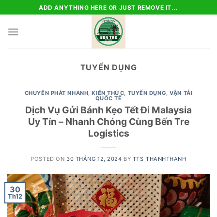
Skip
ADD ANYTHING HERE OR JUST REMOVE IT...
to
content
TUYỂN DỤNG
CHUYỂN PHÁT NHANH
,
KIẾN THỨC
,
TUYỂN DỤNG
,
VẬN TẢI
QUỐC TẾ
Dịch Vụ Gửi Bánh Kẹo Tết Đi Malaysia
Uy Tín – Nhanh Chóng Cùng Bến Tre
Logistics
POSTED ON
30 THÁNG 12, 2024
BY
TTS_THANHTHANH
30
Th12