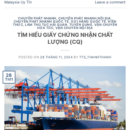
Malaysia Uy Tín
Leave a comment
CHUYỂN PHÁT NHANH
,
CHUYỂN PHÁT NHANH NỘI ĐỊA
,
CHUYỂN PHÁT NHANH QUỐC TẾ
,
GỬI HÀNG QUỐC TẾ
,
KIẾN
THỨC
,
LÀM THỦ TỤC HẢI QUAN
,
TUYỂN DỤNG
,
VẬN CHUYỂN
HỎA TỐC
,
VẬN CHUYỂN NỘI ĐỊA
TÌM HIỂU GIẤY CHỨNG NHẬN CHẤT
LƯỢNG (CQ)
POSTED ON
28 THÁNG 11, 2024
BY
TTS_THANHTHANH
28
Th11