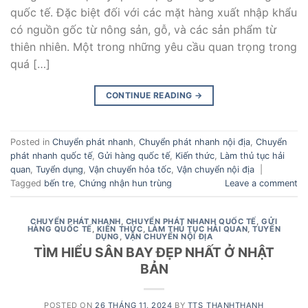
quốc tế. Đặc biệt đối với các mặt hàng xuất nhập khẩu
có nguồn gốc từ nông sản, gỗ, và các sản phẩm từ
thiên nhiên. Một trong những yêu cầu quan trọng trong
quá […]
CONTINUE READING
→
Posted in
Chuyển phát nhanh
,
Chuyển phát nhanh nội địa
,
Chuyển
phát nhanh quốc tế
,
Gửi hàng quốc tế
,
Kiến thức
,
Làm thủ tục hải
quan
,
Tuyển dụng
,
Vận chuyển hỏa tốc
,
Vận chuyển nội địa
|
Tagged
bến tre
,
Chứng nhận hun trùng
Leave a comment
CHUYỂN PHÁT NHANH
,
CHUYỂN PHÁT NHANH QUỐC TẾ
,
GỬI
HÀNG QUỐC TẾ
,
KIẾN THỨC
,
LÀM THỦ TỤC HẢI QUAN
,
TUYỂN
DỤNG
,
VẬN CHUYỂN NỘI ĐỊA
TÌM HIỂU SÂN BAY ĐẸP NHẤT Ở NHẬT
BẢN
POSTED ON
26 THÁNG 11, 2024
BY
TTS_THANHTHANH