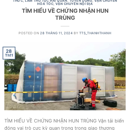
THỨC
,
LÀM THỦ TỤC HẢI QUAN
,
TUYỂN DỤNG
,
VẬN CHUYỂN
HỎA TỐC
,
VẬN CHUYỂN NỘI ĐỊA
TÌM HIỂU VỀ CHỨNG NHẬN HUN
TRÙNG
POSTED ON
28 THÁNG 11, 2024
BY
TTS_THANHTHANH
28
Th11
TÌM HIỂU VỀ CHỨNG NHẬN HUN TRÙNG Vận tải biển
đóng vai trò cực kỳ quan trọng trong giao thương