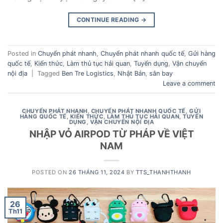
CONTINUE READING
→
Posted in
Chuyển phát nhanh
,
Chuyển phát nhanh quốc tế
,
Gửi hàng
quốc tế
,
Kiến thức
,
Làm thủ tục hải quan
,
Tuyển dụng
,
Vận chuyển
nội địa
|
Tagged
Ben Tre Logistics
,
Nhật Bản
,
sân bay
Leave a comment
CHUYỂN PHÁT NHANH
,
CHUYỂN PHÁT NHANH QUỐC TẾ
,
GỬI
HÀNG QUỐC TẾ
,
KIẾN THỨC
,
LÀM THỦ TỤC HẢI QUAN
,
TUYỂN
DỤNG
,
VẬN CHUYỂN NỘI ĐỊA
NHẬP VỎ AIRPOD TỪ PHÁP VỀ VIỆT
NAM
POSTED ON
26 THÁNG 11, 2024
BY
TTS_THANHTHANH
26
Th11