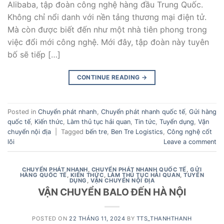
Alibaba, tập đoàn công nghệ hàng đầu Trung Quốc.
Không chỉ nổi danh với nền tảng thương mại điện tử.
Mà còn được biết đến như một nhà tiên phong trong
việc đổi mới công nghệ. Mới đây, tập đoàn này tuyên
bố sẽ tiếp […]
CONTINUE READING
→
Posted in
Chuyển phát nhanh
,
Chuyển phát nhanh quốc tế
,
Gửi hàng
quốc tế
,
Kiến thức
,
Làm thủ tục hải quan
,
Tin tức
,
Tuyển dụng
,
Vận
chuyển nội địa
|
Tagged
bến tre
,
Ben Tre Logistics
,
Công nghệ cốt
lõi
Leave a comment
CHUYỂN PHÁT NHANH
,
CHUYỂN PHÁT NHANH QUỐC TẾ
,
GỬI
HÀNG QUỐC TẾ
,
KIẾN THỨC
,
LÀM THỦ TỤC HẢI QUAN
,
TUYỂN
DỤNG
,
VẬN CHUYỂN NỘI ĐỊA
VẬN CHUYỂN BALO ĐẾN HÀ NỘI
POSTED ON
22 THÁNG 11, 2024
BY
TTS_THANHTHANH