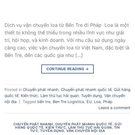
Dịch vụ vận chuyển loa từ Bến Tre đi Pháp Loa là một
thiết bị không thể thiếu trong nhiều lĩnh vực như giải
trí, hội họp, và kinh doanh. Với nhu cầu sử dụng ngày
càng cao, việc vận chuyển loa từ Việt Nam, đặc biệt là
Bến Tre, đến các quốc gia như […]
CONTINUE READING
→
Posted in
Chuyển phát nhanh
,
Chuyển phát nhanh quốc tế
,
Gửi hàng
quốc tế
,
Kiến thức
,
Làm thủ tục hải quan
,
Tuyển dụng
,
Vận chuyển
nội địa
|
Tagged
bến tre
,
Ben Tre Logistics
,
EU
,
Loa
,
Pháp
Leave a comment
CHUYỂN PHÁT NHANH
,
CHUYỂN PHÁT NHANH QUỐC TẾ
,
GỬI
HÀNG QUỐC TẾ
,
KIẾN THỨC
,
LÀM THỦ TỤC HẢI QUAN
,
TIN
TỨC
,
TUYỂN DỤNG
,
VẬN CHUYỂN NỘI ĐỊA