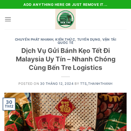
Skip
ADD ANYTHING HERE OR JUST REMOVE IT...
to
content
CHUYỂN PHÁT NHANH
,
KIẾN THỨC
,
TUYỂN DỤNG
,
VẬN TẢI
QUỐC TẾ
Dịch Vụ Gửi Bánh Kẹo Tết Đi
Malaysia Uy Tín – Nhanh Chóng
Cùng Bến Tre Logistics
POSTED ON
30 THÁNG 12, 2024
BY
TTS_THANHTHANH
30
Th12