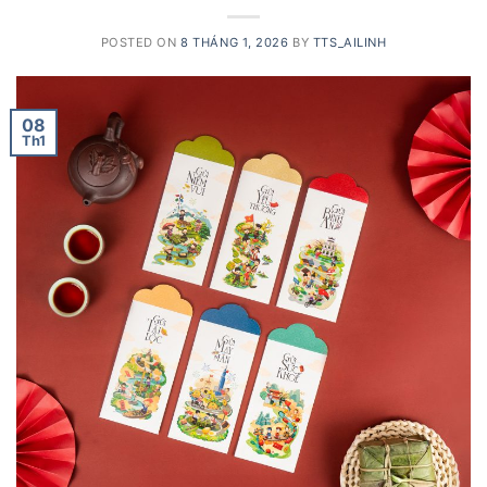
POSTED ON
8 THÁNG 1, 2026
BY
TTS_AILINH
08
Th1