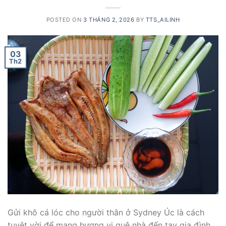
POSTED ON
3 THÁNG 2, 2026
BY
TTS_AILINH
03
Th2
Gửi khô cá lóc cho người thân ở Sydney Úc là cách
tuyệt vời để mang hương vị quê nhà đến tay gia đình.