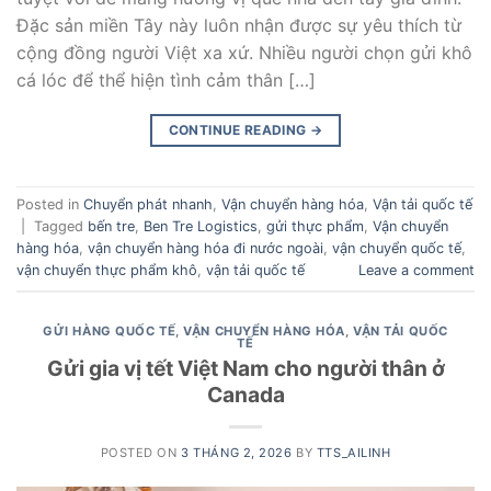
Đặc sản miền Tây này luôn nhận được sự yêu thích từ
cộng đồng người Việt xa xứ. Nhiều người chọn gửi khô
cá lóc để thể hiện tình cảm thân […]
CONTINUE READING
→
Posted in
Chuyển phát nhanh
,
Vận chuyển hàng hóa
,
Vận tải quốc tế
|
Tagged
bến tre
,
Ben Tre Logistics
,
gửi thực phẩm
,
Vận chuyển
hàng hóa
,
vận chuyển hàng hóa đi nước ngoài
,
vận chuyển quốc tế
,
vận chuyển thực phẩm khô
,
vận tải quốc tế
Leave a comment
GỬI HÀNG QUỐC TẾ
,
VẬN CHUYỂN HÀNG HÓA
,
VẬN TẢI QUỐC
TẾ
Gửi gia vị tết Việt Nam cho người thân ở
Canada
POSTED ON
3 THÁNG 2, 2026
BY
TTS_AILINH