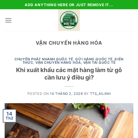
Skip
ADD ANYTHING HERE OR JUST REMOVE IT...
to
content
VẬN CHUYỂN HÀNG HÓA
CHUYỂN PHÁT NHANH QUỐC TẾ
,
GỬI HÀNG QUỐC TẾ
,
KIẾN
THỨC
,
VẬN CHUYỂN HÀNG HÓA
,
VẬN TẢI QUỐC TẾ
Khi xuất khẩu các mặt hàng làm từ gỗ
cần lưu ý điều gì?
POSTED ON
14 THÁNG 2, 2026
BY
TTS_AILINH
14
Th2