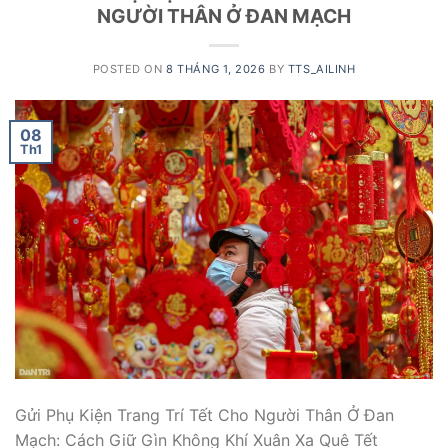
NGƯỜI THÂN Ở ĐAN MẠCH
POSTED ON
8 THÁNG 1, 2026
BY
TTS_AILINH
08
Th1
Gửi Phụ Kiện Trang Trí Tết Cho Người Thân Ở Đan
Mạch: Cách Giữ Gìn Không Khí Xuân Xa Quê Tết