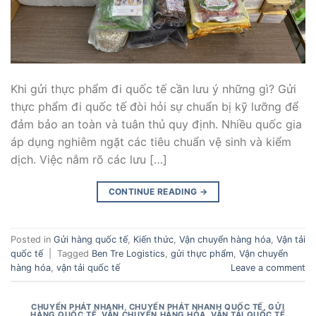
Khi gửi thực phẩm đi quốc tế cần lưu ý những gì? Gửi
thực phẩm đi quốc tế đòi hỏi sự chuẩn bị kỹ lưỡng để
đảm bảo an toàn và tuân thủ quy định. Nhiều quốc gia
áp dụng nghiêm ngặt các tiêu chuẩn vệ sinh và kiểm
dịch. Việc nắm rõ các lưu […]
CONTINUE READING
→
Posted in
Gửi hàng quốc tế
,
Kiến thức
,
Vận chuyển hàng hóa
,
Vận tải
quốc tế
|
Tagged
Ben Tre Logistics
,
gửi thực phẩm
,
Vận chuyển
hàng hóa
,
vận tải quốc tế
Leave a comment
CHUYỂN PHÁT NHANH
,
CHUYỂN PHÁT NHANH QUỐC TẾ
,
GỬI
HÀNG QUỐC TẾ
,
VẬN CHUYỂN HÀNG HÓA
,
VẬN TẢI QUỐC TẾ