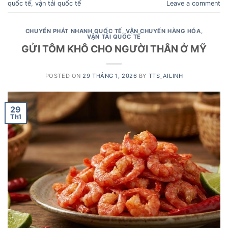
quốc tế
,
vận tải quốc tế
Leave a comment
CHUYỂN PHÁT NHANH QUỐC TẾ
,
VẬN CHUYỂN HÀNG HÓA
,
VẬN TẢI QUỐC TẾ
GỬI TÔM KHÔ CHO NGƯỜI THÂN Ở MỸ
POSTED ON
29 THÁNG 1, 2026
BY
TTS_AILINH
29
Th1