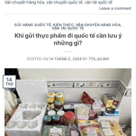
Vận chuyển hàng hóa
,
vận chuyển quốc tế
,
vận tải quốc tế
Leave a comment
GỬI HÀNG QUỐC TẾ
,
KIẾN THỨC
,
VẬN CHUYỂN HÀNG HÓA
,
VẬN TẢI QUỐC TẾ
Khi gửi thực phẩm đi quốc tế cần lưu ý
những gì?
POSTED ON
14 THÁNG 2, 2026
BY
TTS_AILINH
14
Th2