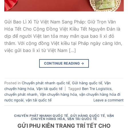
Gửi Bao Lì Xì Từ Việt Nam Sang Pháp: Giữ Trọn Văn
Hóa Tết Cho Cộng Đồng Việt Kiều Tết Nguyên Đán là
dịp để người Việt lan tỏa may mắn qua bao lì xì đỏ
thắm. Với cộng đồng Việt kiều tại Pháp ngày càng lớn,
việc gửi bao lì xì từ Việt Nam […]
CONTINUE READING
→
Posted in
Chuyển phát nhanh quốc tế
,
Gửi hàng quốc tế
,
Vận
chuyển hàng hóa
,
Vận tải quốc tế
|
Tagged
Ben Tre Logistics
,
chuyển phát nhanh
,
Vận chuyển hàng hóa
,
vận chuyển hàng hóa đi
nước ngoài
,
vận tải quốc tế
Leave a comment
CHUYỂN PHÁT NHANH QUỐC TẾ
,
GỬI HÀNG QUỐC TẾ
,
VẬN
CHUYỂN HÀNG HÓA
,
VẬN TẢI QUỐC TẾ
GỬI PHỤ KIỆN TRANG TRÍ TẾT CHO