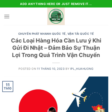
Skip
ADD ANYTHING HERE OR JUST REMOVE IT...
to
content
CHUYỂN PHÁT NHANH QUỐC TẾ
,
VẬN TẢI QUỐC TẾ
Các Loại Hàng Hóa Cần Lưu ý Khi
Gửi Đi Nhật – Đảm Bảo Sự Thuận
Lợi Trong Quá Trình Vận Chuyển
POSTED ON
11 THÁNG 10, 2023
BY
IPL_HUAHUONG
11
Th10