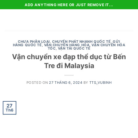
Skip
ADD ANYTHING HERE OR JUST REMOVE IT...
to
content
CHƯA PHÂN LOẠI
,
CHUYỂN PHÁT NHANH QUỐC TẾ
,
GỬI
HÀNG QUỐC TẾ
,
VẬN CHUYỂN HÀNG HÓA
,
VẬN CHUYỂN HỎA
TỐC
,
VẬN TẢI QUỐC TẾ
Vận chuyển xe đạp thể dục từ Bến
Tre đi Malaysia
POSTED ON
27 THÁNG 6, 2024
BY
TTS_VUBINH
27
Th6