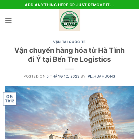
Skip
ADD ANYTHING HERE OR JUST REMOVE IT...
to
content
VẬN TẢI QUỐC TẾ
Vận chuyển hàng hóa từ Hà Tĩnh
đi Ý tại Bến Tre Logistics
POSTED ON
5 THÁNG 12, 2023
BY
IPL_HUAHUONG
05
Th12