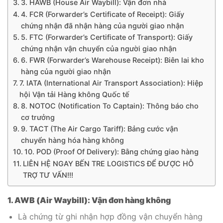
3. HAWB (House Air Waybill): Vận đơn nhà
4. FCR (Forwarder’s Certificate of Receipt): Giấy
chứng nhận đã nhận hàng của người giao nhận
5. FTC (Forwarder’s Certificate of Transport): Giấy
chứng nhận vận chuyển của người giao nhận
6. FWR (Forwarder’s Warehouse Receipt): Biên lai kho
hàng của người giao nhận
7. IATA (International Air Transport Association): Hiệp
hội Vận tải Hàng không Quốc tế
8. NOTOC (Notification To Captain): Thông báo cho
cơ trưởng
9. TACT (The Air Cargo Tariff): Bảng cước vận
chuyển hàng hóa hàng không
10. POD (Proof Of Delivery): Bằng chứng giao hàng
LIÊN HỆ NGAY BẾN TRE LOGISTICS ĐỂ ĐƯỢC HỖ
TRỢ TƯ VẤN!!!
1. AWB (Air Waybill): Vận đơn hàng không
Là chứng từ ghi nhận hợp đồng vận chuyển hàng