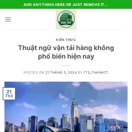
Skip
ADD ANYTHING HERE OR JUST REMOVE IT...
to
content
KIẾN THỨC
Thuật ngữ vận tải hàng không
phổ biến hiện nay
POSTED ON
21 THÁNG 3, 2024
BY
TTS_THANHCT
21
Th3