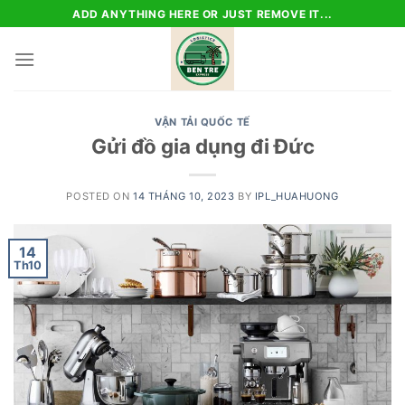
Skip
ADD ANYTHING HERE OR JUST REMOVE IT...
to
content
VẬN TẢI QUỐC TẾ
Gửi đồ gia dụng đi Đức
POSTED ON
14 THÁNG 10, 2023
BY
IPL_HUAHUONG
14
Th10