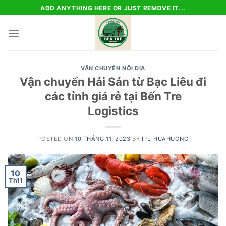
Skip
ADD ANYTHING HERE OR JUST REMOVE IT...
to
content
VẬN CHUYỂN NỘI ĐỊA
Vận chuyển Hải Sản từ Bạc Liêu đi
các tỉnh giá rẻ tại Bến Tre
Logistics
POSTED ON
10 THÁNG 11, 2023
BY
IPL_HUAHUONG
10
Th11