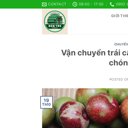
Skip
CONTACT
08:00 - 17:00
0902 
to
GIỚI THI
content
CHUYỂN
Vận chuyển trái c
chón
POSTED 
19
Th10