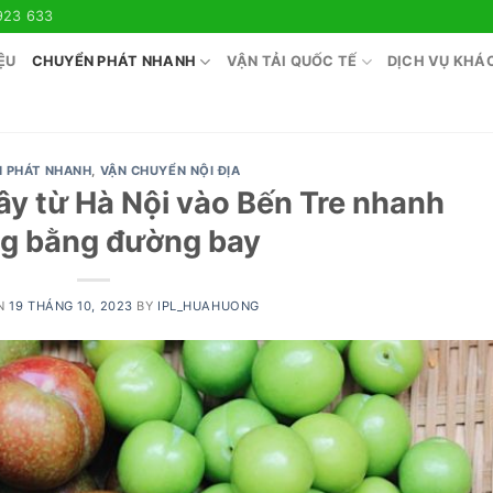
923 633
ỆU
CHUYỂN PHÁT NHANH
VẬN TẢI QUỐC TẾ
DỊCH VỤ KHÁ
 PHÁT NHANH
,
VẬN CHUYỂN NỘI ĐỊA
ây từ Hà Nội vào Bến Tre nhanh
g bằng đường bay
ON
19 THÁNG 10, 2023
BY
IPL_HUAHUONG