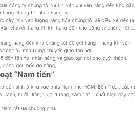
 của công ty chúng tôi và khi vận chuyển hàng đến kho gần
o hàng chúng tôi nhận hàng về.
hức này, tùy vào lượng hàng hóa chúng tôi sẽ điều xe đến tậ
à vận chuyển hàng đi, khi hàng đến kho công ty chúng tôi q
 mang hàng đến kho chúng tôi để gửi hàng – hàng khi vận
sẽ cho xe nhỏ trung chuyển giao tận nơi.
sẽ đến tận nơi nhận hàng và giao tận nơi cho quý khách.
n, đóng gói, bốc dỡ hàng,…
loạt “Nam tiến”
 chợ dân sinh ở khu vực phía Nam như HCM, Bến Tre,… các 
m Canh, bưởi Diễn, quýt đường, sâm đất… xuất hiện dày đặ
 Nam rất ưa chuộng như: