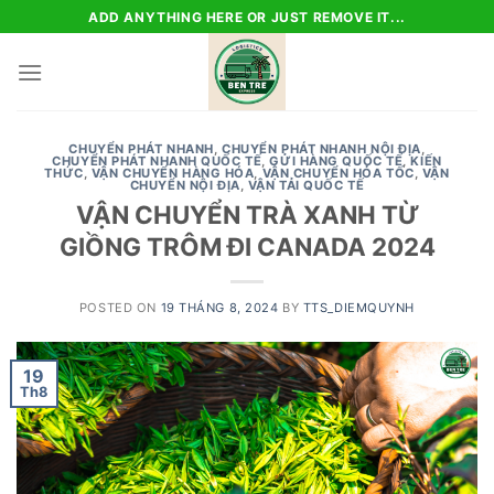
Skip
ADD ANYTHING HERE OR JUST REMOVE IT...
to
content
CHUYỂN PHÁT NHANH
,
CHUYỂN PHÁT NHANH NỘI ĐỊA
,
CHUYỂN PHÁT NHANH QUỐC TẾ
,
GỬI HÀNG QUỐC TẾ
,
KIẾN
THỨC
,
VẬN CHUYỂN HÀNG HÓA
,
VẬN CHUYỂN HỎA TỐC
,
VẬN
CHUYỂN NỘI ĐỊA
,
VẬN TẢI QUỐC TẾ
VẬN CHUYỂN TRÀ XANH TỪ
GIỒNG TRÔM ĐI CANADA 2024
POSTED ON
19 THÁNG 8, 2024
BY
TTS_DIEMQUYNH
19
Th8