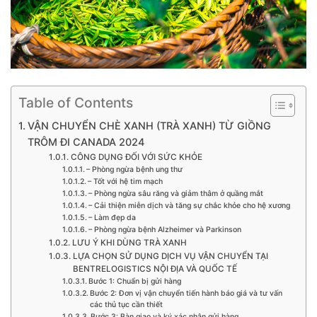
Table of Contents
VẬN CHUYỂN CHÈ XANH (TRÀ XANH) TỪ GIỒNG
TRÔM ĐI CANADA 2024
CÔNG DỤNG ĐỐI VỚI SỨC KHỎE
– Phòng ngừa bệnh ung thư
– Tốt với hệ tim mạch
– Phòng ngừa sâu răng và giảm thâm ở quầng mắt
– Cải thiện miễn dịch và tăng sự chắc khỏe cho hệ xương
– Làm đẹp da
– Phòng ngừa bệnh Alzheimer và Parkinson
LƯU Ý KHI DÙNG TRÀ XANH
LỰA CHỌN SỬ DỤNG DỊCH VỤ VẬN CHUYỂN TẠI
BENTRELOGISTICS NỘI ĐỊA VÀ QUỐC TẾ
Bước 1: Chuẩn bị gửi hàng
Bước 2: Đơn vị vận chuyển tiến hành báo giá và tư vấn
các thủ tục cần thiết
Bước 3: Bàn giao và ký xác nhận gửi hàng