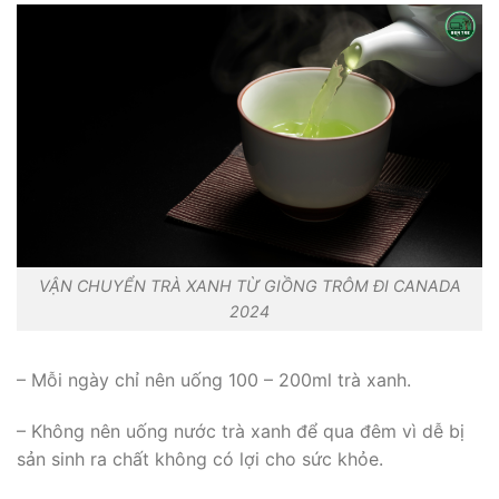
VẬN CHUYỂN TRÀ XANH TỪ GIỒNG TRÔM ĐI CANADA
2024
– Mỗi ngày chỉ nên uống 100 – 200ml trà xanh.
– Không nên uống nước trà xanh để qua đêm vì dễ bị
sản sinh ra chất không có lợi cho sức khỏe.