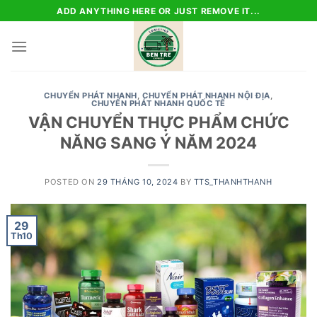
Skip
ADD ANYTHING HERE OR JUST REMOVE IT...
to
content
CHUYỂN PHÁT NHANH
,
CHUYỂN PHÁT NHANH NỘI ĐỊA
,
CHUYỂN PHÁT NHANH QUỐC TẾ
VẬN CHUYỂN THỰC PHẨM CHỨC
NĂNG SANG Ý NĂM 2024
POSTED ON
29 THÁNG 10, 2024
BY
TTS_THANHTHANH
29
Th10