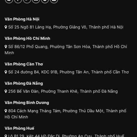
Văn Phòng Hà Nội
Số 25 Ngõ 81 Láng Hạ, Phường Giảng Võ, Thành phố Hà Nội
Văn Phòng Hồ Chí Minh
Số 86/12 Phổ Quang, Phường Tân Sơn Hòa, Thành phố Hồ Chí
Minh
Văn Phòng Cần Thơ
Số 24 đường B4, KDC 91B, Phường Tân An, Thành phố Cần Thơ
Văn Phòng Đà Nẵng
256 Bế Văn Đàn, Phường Thanh Khê, Thành phố Đà Nẵng
Văn Phòng Bình Dương
804 Cách Mạng Tháng Tám, Phường Thủ Dầu Một, Thành phố
Hồ Chí Minh
Văn Phòng Huế
Lô B1.29, kiệt 44 Hồ Đắc Di, Phường An Cựu, Thành phố Huế