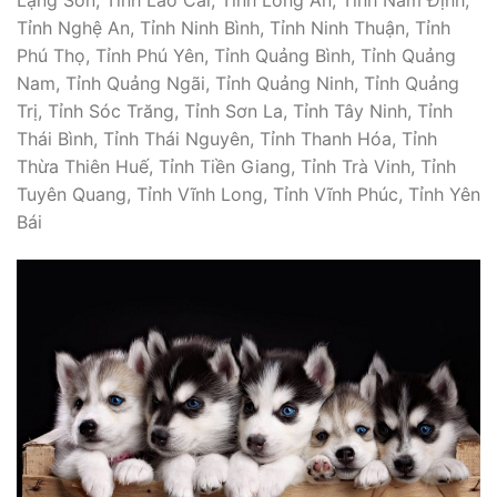
Lạng Sơn, Tỉnh Lào Cai, Tỉnh Long An, Tỉnh Nam Định,
Tỉnh Nghệ An, Tỉnh Ninh Bình, Tỉnh Ninh Thuận, Tỉnh
Phú Thọ, Tỉnh Phú Yên, Tỉnh Quảng Bình, Tỉnh Quảng
Nam, Tỉnh Quảng Ngãi, Tỉnh Quảng Ninh, Tỉnh Quảng
Trị, Tỉnh Sóc Trăng, Tỉnh Sơn La, Tỉnh Tây Ninh, Tỉnh
Thái Bình, Tỉnh Thái Nguyên, Tỉnh Thanh Hóa, Tỉnh
Thừa Thiên Huế, Tỉnh Tiền Giang, Tỉnh Trà Vinh, Tỉnh
Tuyên Quang, Tỉnh Vĩnh Long, Tỉnh Vĩnh Phúc, Tỉnh Yên
Bái