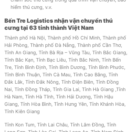
hiểm thú cưng, v.v.
Bến Tre Logistics nhận vận chuyển thú
cưng tại 63 tỉnh thành Việt Nam
Thành phố Hà Nội, Thành phố Hồ Chí Minh, Thành phố
Hải Phòng, Thành phố Đà Nẵng, Thành phố Cần Thơ,
Tỉnh An Giang, Tỉnh Bà Rịa – Vũng Tàu, Tỉnh Bắc Giang,
Tỉnh Bắc Kạn, Tỉnh Bạc Liêu, Tỉnh Bắc Ninh, Tỉnh Bến
Tre, Tỉnh Bình Định, Tỉnh Bình Dương, Tỉnh Bình Phước,
Tỉnh Bình Thuận, Tỉnh Cà Mau, Tỉnh Cao Bằng, Tỉnh
Đắk Lắk, Tỉnh Đắk Nông, Tỉnh Điện Biên, Tỉnh Đồng
Nai, Tỉnh Đồng Tháp, Tỉnh Gia Lai, Tỉnh Hà Giang ,Tỉnh
Hà Nam, Tỉnh Hà Tĩnh, Tỉnh Hải Dương, Tỉnh Hậu
Giang, Tỉnh Hòa Bình, Tỉnh Hưng Yên, Tỉnh Khánh Hòa,
Tỉnh Kiên Giang
Tỉnh Kon Tum, Tỉnh Lai Châu, Tỉnh Lâm Đồng, Tỉnh