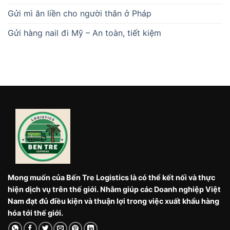
Gửi mì ăn liền cho người thân ở Pháp
Gửi hàng nail đi Mỹ – An toàn, tiết kiệm
Mong muốn của Bến Tre Logistics là có thể kết nối và thực
hiện dịch vụ trên thế giới. Nhằm giúp các Doanh nghiệp Việt
Nam đạt đủ điều kiện và thuận lợi trong việc xuất khẩu hàng
hóa tới thế giới.