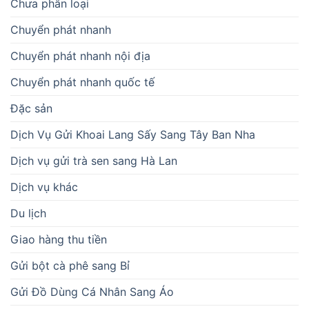
Chưa phân loại
Chuyển phát nhanh
Chuyển phát nhanh nội địa
Chuyển phát nhanh quốc tế
Đặc sản
Dịch Vụ Gửi Khoai Lang Sấy Sang Tây Ban Nha
Dịch vụ gửi trà sen sang Hà Lan
Dịch vụ khác
Du lịch
Giao hàng thu tiền
Gửi bột cà phê sang Bỉ
Gửi Đồ Dùng Cá Nhân Sang Áo