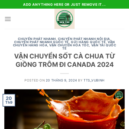
Skip
ADD ANYTHING HERE OR JUST REMOVE IT...
to
content
CHUYỂN PHÁT NHANH
,
CHUYỂN PHÁT NHANH NỘI ĐỊA
,
CHUYỂN PHÁT NHANH QUỐC TẾ
,
GỬI HÀNG QUỐC TẾ
,
VẬN
CHUYỂN HÀNG HÓA
,
VẬN CHUYỂN HỎA TỐC
,
VẬN TẢI QUỐC
TẾ
VẬN CHUYỂN SỐT CÀ CHUA TỪ
GIỒNG TRÔM ĐI CANADA 2024
POSTED ON
20 THÁNG 9, 2024
BY
TTS_VUBINH
20
Th9