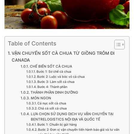
Table of Contents
VẬN CHUYỂN SỐT CÀ CHUA TỪ GIỒNG TRÔM ĐI
CANADA
CHẾ BIẾN SỐT CÀ CHUA
Bước 1: Sơ chế cà chua
Bước 2: Luộc và bóc vỏ cà chua
Bước 3: Làm sốt cà chua
Bước 4: Thành phần
THÀNH PHẦN DINH DƯỠNG
MÓN NGON
Cá nục sốt cà chua
Chả cá sốt cà chua
LỰA CHỌN SỬ DỤNG DỊCH VỤ VẬN CHUYỂN TẠI
BENTRELOGISTICS NỘI ĐỊA VÀ QUỐC TẾ
Bước 1: Chuẩn bị gửi hàng
Bước 2: Đơn vị vận chuyển tiến hành báo giá và tư vấn