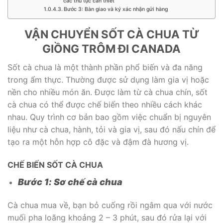
các thủ tục cần thiết
Bước 3: Bàn giao và ký xác nhận gửi hàng
VẬN CHUYỂN SỐT CÀ CHUA TỪ
GIỒNG TRÔM ĐI CANADA
Sốt cà chua là một thành phần phổ biến và đa năng
trong ẩm thực. Thường được sử dụng làm gia vị hoặc
nền cho nhiều món ăn. Được làm từ cà chua chín, sốt
cà chua có thể được chế biến theo nhiều cách khác
nhau. Quy trình cơ bản bao gồm việc chuẩn bị nguyên
liệu như cà chua, hành, tỏi và gia vị, sau đó nấu chín để
tạo ra một hỗn hợp cô đặc và đậm đà hương vị.
CHẾ BIẾN SỐT CÀ CHUA
Bước 1: Sơ chế cà chua
Cà chua mua về, bạn bỏ cuống rồi ngâm qua với nước
muối pha loãng khoảng 2 – 3 phút, sau đó rửa lại với