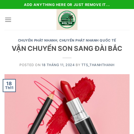
Skip
ADD ANYTHING HERE OR JUST REMOVE IT...
to
content
CHUYỂN PHÁT NHANH
,
CHUYỂN PHÁT NHANH QUỐC TẾ
VẬN CHUYỂN SON SANG ĐÀI BẮC
POSTED ON
18 THÁNG 11, 2024
BY
TTS_THANHTHANH
18
Th11