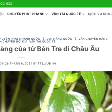
923 633
ỆU
CHUYỂN PHÁT NHANH
VẬN TẢI QUỐC TẾ
DỊCH VỤ KHÁ
HUYỂN PHÁT NHANH QUỐC TẾ
,
GỬI HÀNG QUỐC TẾ
,
VẬN CHUYỂN HÀNG
N CHUYỂN NỘI ĐỊA
,
VẬN TẢI QUỐC TẾ
àng của từ Bến Tre đi Châu Âu
 ON
28 THÁNG 6, 2024
BY
TTS_VUBINH