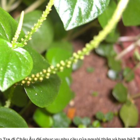
 Tre đi Châu Âu để phục vụ nhu cầu của người thân và bạn bè?. 