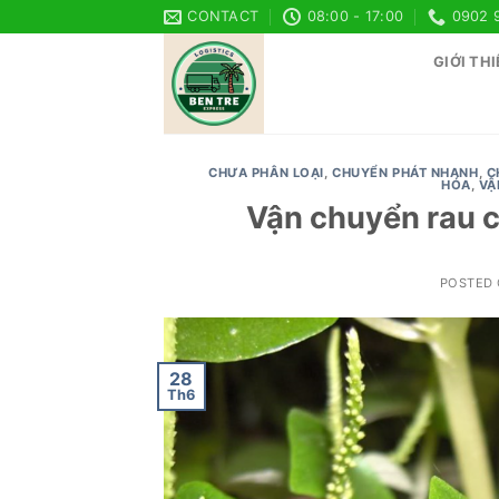
Skip
CONTACT
08:00 - 17:00
0902 
to
GIỚI THI
content
CHƯA PHÂN LOẠI
,
CHUYỂN PHÁT NHANH
,
C
HÓA
,
VẬ
Vận chuyển rau c
POSTED
28
Th6