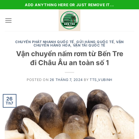
Skip
ADD ANYTHING HERE OR JUST REMOVE IT...
to
content
CHUYỂN PHÁT NHANH QUỐC TẾ
,
GỬI HÀNG QUỐC TẾ
,
VẬN
CHUYỂN HÀNG HÓA
,
VẬN TẢI QUỐC TẾ
Vận chuyển nấm rơm từ Bến Tre
đi Châu Âu an toàn số 1
POSTED ON
26 THÁNG 7, 2024
BY
TTS_VUBINH
26
Th7