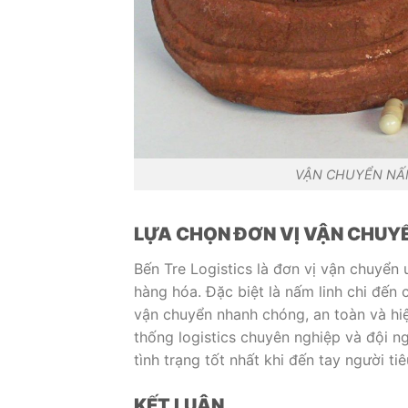
VẬN CHUYỂN NẤM
LỰA CHỌN ĐƠN VỊ VẬN CHUYỂ
Bến Tre Logistics là đơn vị vận chuyển 
hàng hóa. Đặc biệt là nấm linh chi đến
vận chuyển nhanh chóng, an toàn và hi
thống logistics chuyên nghiệp và đội n
tình trạng tốt nhất khi đến tay người ti
KẾT LUẬN