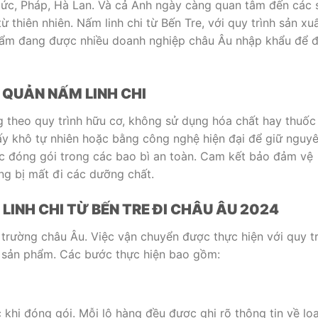
 Đức, Pháp, Hà Lan. Và cả Anh ngày càng quan tâm đến các 
thiên nhiên. Nấm linh chi từ Bến Tre, với quy trình sản xu
hẩm đang được nhiều doanh nghiệp châu Âu nhập khẩu để 
 QUẢN NẤM LINH CHI
ng theo quy trình hữu cơ, không sử dụng hóa chất hay thuốc
ấy khô tự nhiên hoặc bằng công nghệ hiện đại để giữ nguy
c đóng gói trong các bao bì an toàn. Cam kết bảo đảm vệ
ng bị mất đi các dưỡng chất.
INH CHI TỪ BẾN TRE ĐI CHÂU ÂU 2024
ị trường châu Âu. Việc vận chuyển được thực hiện với quy tr
 sản phẩm. Các bước thực hiện bao gồm:
khi đóng gói. Mỗi lô hàng đều được ghi rõ thông tin về loạ