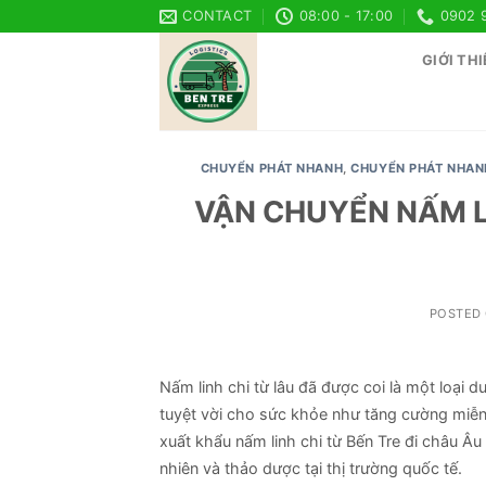
Skip
CONTACT
08:00 - 17:00
0902 
to
GIỚI THI
content
CHUYỂN PHÁT NHANH
,
CHUYỂN PHÁT NHAN
VẬN CHUYỂN NẤM LI
POSTED
Nấm linh chi từ lâu đã được coi là một loại 
tuyệt vời cho sức khỏe như tăng cường miễn
xuất khẩu nấm linh chi từ Bến Tre đi châu 
nhiên và thảo dược tại thị trường quốc tế.