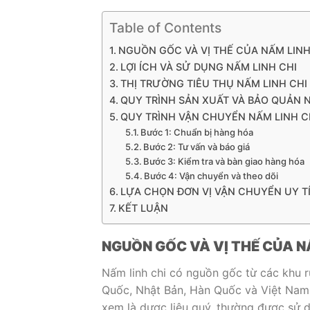
Table of Contents
NGUỒN GỐC VÀ VỊ THẾ CỦA NẤM LINH
LỢI ÍCH VÀ SỬ DỤNG NẤM LINH CHI
THỊ TRƯỜNG TIÊU THỤ NẤM LINH CHI
QUY TRÌNH SẢN XUẤT VÀ BẢO QUẢN N
QUY TRÌNH VẬN CHUYỂN NẤM LINH CH
Bước 1: Chuẩn bị hàng hóa
Bước 2: Tư vấn và báo giá
Bước 3: Kiểm tra và bàn giao hàng hóa
Bước 4: Vận chuyển và theo dõi
LỰA CHỌN ĐƠN VỊ VẬN CHUYỂN UY T
KẾT LUẬN
NGUỒN GỐC VÀ VỊ THẾ CỦA N
Nấm linh chi có nguồn gốc từ các khu rừ
Quốc, Nhật Bản, Hàn Quốc và Việt Nam.
xem là dược liệu quý, thường được sử d