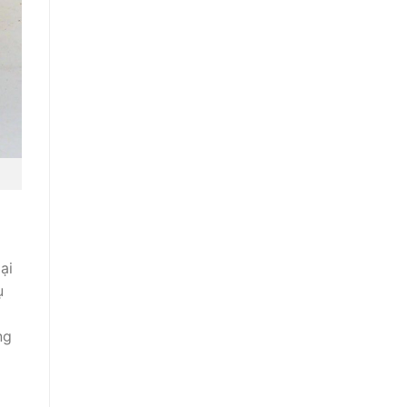
ại
ụ
ng