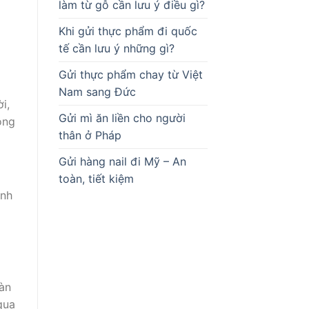
làm từ gỗ cần lưu ý điều gì?
Khi gửi thực phẩm đi quốc
tế cần lưu ý những gì?
Gửi thực phẩm chay từ Việt
Nam sang Đức
i,
Gửi mì ăn liền cho người
óng
thân ở Pháp
Gửi hàng nail đi Mỹ – An
toàn, tiết kiệm
ình
oàn
qua