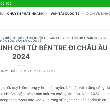
923 633
ỆU
CHUYỂN PHÁT NHANH
VẬN TẢI QUỐC TẾ
DỊCH VỤ KHÁ
H QUỐC TẾ
,
GỬI HÀNG QUỐC TẾ
,
VẬN CHUYỂN HÀNG HÓA
,
VẬN CHUYỂN
HỎA TỐC
,
VẬN TẢI QUỐC TẾ
NH CHI TỪ BẾN TRE ĐI CHÂU ÂU
2024
 ON
21 THÁNG 9, 2024
BY
TTS_VUBINH
dược liệu quý hiếm trong y học cổ truyền. Nổi bật với những công d
 dịch. Cải thiện tuần hoàn máu và chống lão hóa. Năm 2024, nhu 
Âu đang tăng mạnh nhờ vào xu hướng sử dụng các sản phẩm thiên