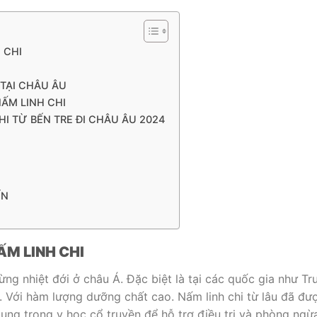
 CHI
 TẠI CHÂU ÂU
ẤM LINH CHI
I TỪ BẾN TRE ĐI CHÂU ÂU 2024
ÍN
ẤM LINH CHI
ng nhiệt đới ở châu Á. Đặc biệt là tại các quốc gia như Tr
 Với hàm lượng dưỡng chất cao. Nấm linh chi từ lâu đã đư
ụng trong y học cổ truyền để hỗ trợ điều trị và phòng ngừ