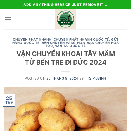
Skip
ADD ANYTHING HERE OR JUST REMOVE IT...
to
content
CHUYỂN PHÁT NHANH
,
CHUYỂN PHÁT NHANH QUỐC TẾ
,
GỬI
HÀNG QUỐC TẾ
,
VẬN CHUYỂN HÀNG HÓA
,
VẬN CHUYỂN HỎA
TỐC
,
VẬN TẢI QUỐC TẾ
VẬN CHUYỂN KHOAI TÂY MẮM
TỪ BẾN TRE ĐI ĐỨC 2024
POSTED ON
25 THÁNG 9, 2024
BY
TTS_VUBINH
25
Th9