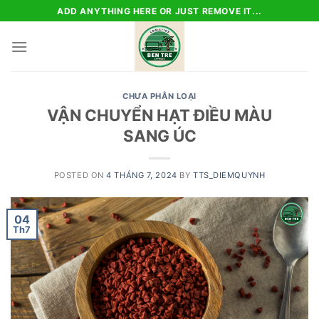
Skip
ADD ANYTHING HERE OR JUST REMOVE IT...
to
content
CHƯA PHÂN LOẠI
VẬN CHUYỂN HẠT ĐIỀU MÀU
SANG ÚC
POSTED ON
4 THÁNG 7, 2024
BY
TTS_DIEMQUYNH
04
Th7