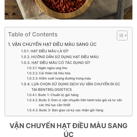
Table of Contents
VẬN CHUYỂN HẠT ĐIỀU MÀU SANG ÚC
HẠT ĐIỀU MÀU LÀ GÌ?
HƯỚNG DẪN SỬ DỤNG HẠT ĐIỀU MÀU
HẠT ĐIỀU MÀU CÓ TÁC DỤNG GÌ?
Ngăn ngừa ung thư
Cải thiện hệ tiêu hóa
Kiểm soát lượng đường trong máu
LỰA CHỌN SỬ DỤNG DỊCH VỤ VẬN CHUYỂN ĐI ÚC
TẠI BENTRELOGISTICS
Bước 1: Chuẩn bị gửi hàng
Bước 2: Đơn vị vận chuyển tiến hành báo giá và tư vấn
các thủ tục cần thiết
Bước 3: Bàn giao và ký xác nhận gửi hàng
VẬN CHUYỂN HẠT ĐIỀU MÀU SANG
ÚC