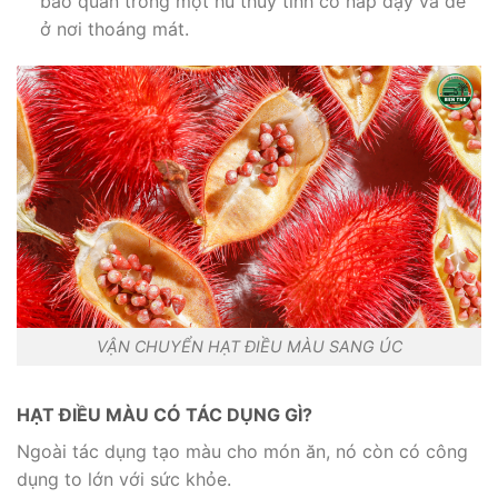
bảo quản trong một hủ thủy tinh có nắp đậy và để
ở nơi thoáng mát.
VẬN CHUYỂN HẠT ĐIỀU MÀU SANG ÚC
HẠT ĐIỀU MÀU CÓ TÁC DỤNG GÌ?
Ngoài tác dụng tạo màu cho món ăn, nó còn có công
dụng to lớn với sức khỏe.