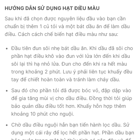
HƯỚNG DẪN SỬ DỤNG HẠT ĐIỀU MÀU
Sau khi đã chọn được nguyên liệu đầu vào bạn cần
chuẩn bị thêm 1 củ tỏi và một bát dầu ăn để làm dầu
điều. Cách cách chế biến hạt điều màu như sau:
Đầu tiên đun sôi nhẹ bát dầu ăn. Khi dầu đã sôi cho
phần hạt điều khô vào đun với lửa lớn đến khi dầu
sôi lại thì hạ nhỏ lửa. Đun cho đến khi ra hết màu
trong khoảng 2 phút. Lưu ý phải liên tục khuấy đều
tay để chiết hoàn toàn và tránh làm cháy dầu.
Sau đó cho phần tỏi đã được bóc vỏ, đập dập vào
để gia tăng mùi vị cho dầu điều. Đồng thời tỏi giúp
bảo quản dầu điều tốt hơn. Khuấy hỗn hợp thêm
khoảng 10 phút cho nguội.
Chờ dầu điều nguội hẳn bạn tiến hành lọc dầu. Sử
dụng một cái rây để lọc hết phần hạt. Phần dầu bạn