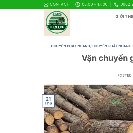
Skip
CONTACT
08:00 - 17:00
0902 
to
GIỚI THI
content
CHUYỂN PHÁT NHANH
,
CHUYỂN PHÁT NHANH 
Vận chuyển g
POSTED
21
Th6