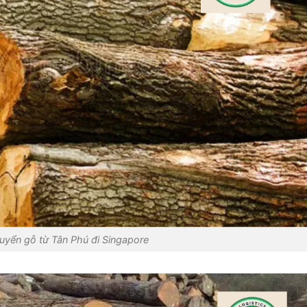
uyển gỗ từ Tân Phú đi Singapore