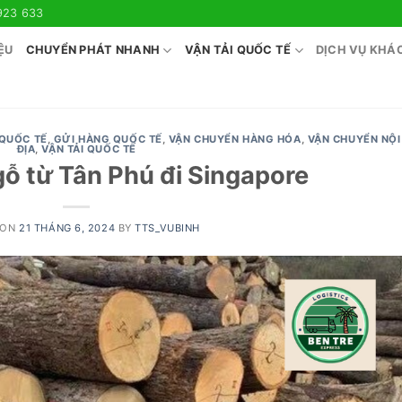
923 633
ỆU
CHUYỂN PHÁT NHANH
VẬN TẢI QUỐC TẾ
DỊCH VỤ KHÁ
QUỐC TẾ
,
GỬI HÀNG QUỐC TẾ
,
VẬN CHUYỂN HÀNG HÓA
,
VẬN CHUYỂN NỘI
ĐỊA
,
VẬN TẢI QUỐC TẾ
ỗ từ Tân Phú đi Singapore
 ON
21 THÁNG 6, 2024
BY
TTS_VUBINH