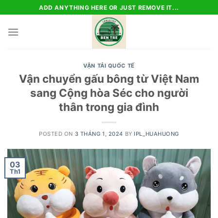
Skip
ADD ANYTHING HERE OR JUST REMOVE IT...
to
content
VẬN TẢI QUỐC TẾ
Vận chuyển gấu bông từ Việt Nam
sang Cộng hòa Séc cho người
thân trong gia đình
POSTED ON
3 THÁNG 1, 2024
BY
IPL_HUAHUONG
03
Th1