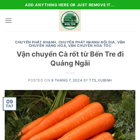
Skip
ADD ANYTHING HERE OR JUST REMOVE IT...
to
content
CHUYỂN PHÁT NHANH
,
CHUYỂN PHÁT NHANH NỘI ĐỊA
,
VẬN
CHUYỂN HÀNG HÓA
,
VẬN CHUYỂN HỎA TỐC
Vận chuyển Cà rốt từ Bến Tre đi
Quảng Ngãi
POSTED ON
9 THÁNG 7, 2024
BY
TTS_VUBINH
09
Th7