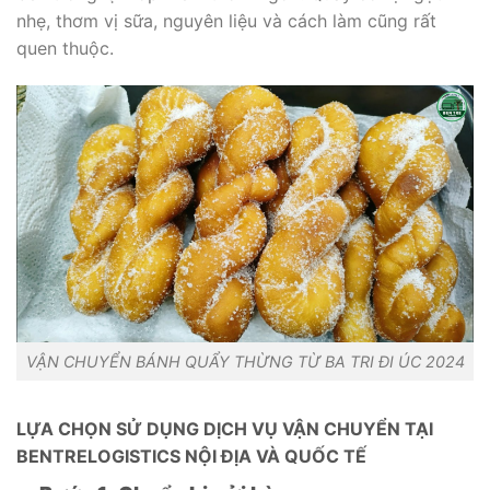
nhẹ, thơm vị sữa, nguyên liệu và cách làm cũng rất
quen thuộc.
VẬN CHUYỂN BÁNH QUẨY THỪNG TỪ BA TRI ĐI ÚC 2024
LỰA CHỌN SỬ DỤNG DỊCH VỤ VẬN CHUYỂN TẠI
BENTRELOGISTICS NỘI ĐỊA VÀ QUỐC TẾ