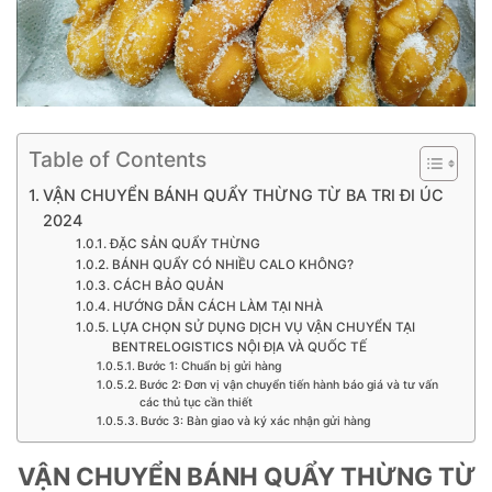
Table of Contents
VẬN CHUYỂN BÁNH QUẨY THỪNG TỪ BA TRI ĐI ÚC
2024
ĐẶC SẢN QUẨY THỪNG
BÁNH QUẨY CÓ NHIỀU CALO KHÔNG?
CÁCH BẢO QUẢN
HƯỚNG DẪN CÁCH LÀM TẠI NHÀ
LỰA CHỌN SỬ DỤNG DỊCH VỤ VẬN CHUYỂN TẠI
BENTRELOGISTICS NỘI ĐỊA VÀ QUỐC TẾ
Bước 1: Chuẩn bị gửi hàng
Bước 2: Đơn vị vận chuyển tiến hành báo giá và tư vấn
các thủ tục cần thiết
Bước 3: Bàn giao và ký xác nhận gửi hàng
VẬN CHUYỂN BÁNH QUẨY THỪNG TỪ