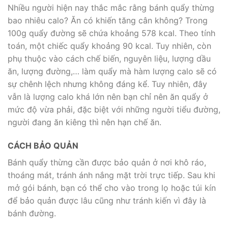
Nhiều người hiện nay thắc mắc rằng bánh quẩy thừng
bao nhiêu calo? Ăn có khiến tăng cân không? Trong
100g quẩy đường sẽ chứa khoảng 578 kcal. Theo tính
toán, một chiếc quẩy khoảng 90 kcal. Tuy nhiên, còn
phụ thuộc vào cách chế biến, nguyên liệu, lượng dầu
ăn, lượng đường,… làm quẩy mà hàm lượng calo sẽ có
sự chênh lệch nhưng không đáng kể. Tuy nhiên, đây
vẫn là lượng calo khá lớn nên bạn chỉ nên ăn quẩy ở
mức độ vừa phải, đặc biệt với những người tiểu đường,
người đang ăn kiêng thì nên hạn chế ăn.
CÁCH BẢO QUẢN
Bánh quẩy thừng cần được bảo quản ở nơi khô ráo,
thoáng mát, tránh ánh nắng mặt trời trực tiếp. Sau khi
mở gói bánh, bạn có thể cho vào trong lọ hoặc túi kín
để bảo quản được lâu cũng như tránh kiến vì đây là
bánh đường.