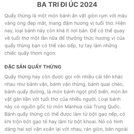
BA TRI ĐI ÚC 2024
Quẩy thừng là một món bánh ăn vặt giòn rụm với màu
vàng óng đẹp mắt, mang đậm hương vị tuổi thơ. Hiện
nay, loại bánh này còn khá ít nơi bán. Để có thể quay
về tuổi thơ một lần nữa để thưởng thức hương vị của
quẩy thừng bạn có thể vào bếp, tự tay làm những
chiếc quẩy thơm ngon.
ĐẶC SẢN QUẨY THỪNG
Quẩy thừng hay còn được gọi với nhiều cái tên khác
nhau như bánh vặn, bánh vặn thừng, bánh quai chèo,
bánh quẩy đường, là món bánh ngọt phổ biến, món ăn
vặt gắn liền với tuổi thơ của nhiều người. Loại bánh
này có nguồn gốc từ món Manhua của Trung Quốc.
Bánh quẩy thừng có thể được làm từ bột gạo nếp, có
khi trộn bột gạo tẻ hay làm từ bột khoai. Nó có hình
dáng hai sợi vặn xoắn lại với nhau, rán giòn, bên ngoài