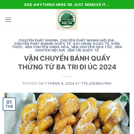
Skip
ADD ANYTHING HERE OR JUST REMOVE IT...
to
content
CHUYỂN PHÁT NHANH
,
CHUYỂN PHÁT NHANH NỘI ĐỊA
,
CHUYỂN PHÁT NHANH QUỐC TẾ
,
GỬI HÀNG QUỐC TẾ
,
KIẾN
THỨC
,
VẬN CHUYỂN HÀNG HÓA
,
VẬN CHUYỂN HỎA TỐC
,
VẬN
CHUYỂN NỘI ĐỊA
,
VẬN TẢI QUỐC TẾ
VẬN CHUYỂN BÁNH QUẨY
THỪNG TỪ BA TRI ĐI ÚC 2024
POSTED ON
1 THÁNG 8, 2024
BY
TTS_DIEMQUYNH
01
Th8