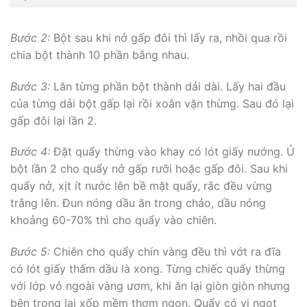
Bước 2:
Bột sau khi nở gấp đôi thì lấy ra, nhồi qua rồi
chia bột thành 10 phần bằng nhau.
Bước 3:
Lăn từng phần bột thành dải dài. Lấy hai đầu
của từng dải bột gấp lại rồi xoắn vặn thừng. Sau đó lại
gấp đôi lại lần 2.
Bước 4:
Đặt quẩy thừng vào khay có lót giấy nướng. Ủ
bột lần 2 cho quẩy nở gấp rưỡi hoặc gấp đôi. Sau khi
quẩy nở, xịt ít nước lên bề mặt quẩy, rắc đều vừng
trắng lên. Đun nóng dầu ăn trong chảo, dầu nóng
khoảng 60-70% thì cho quẩy vào chiên.
Bước 5:
Chiên cho quẩy chín vàng đều thì vớt ra đĩa
có lót giấy thấm dầu là xong. Từng chiếc quẩy thừng
với lớp vỏ ngoài vàng ươm, khi ăn lại giòn giòn nhưng
bên trong lại xốp mềm thơm ngon. Quẩy có vị ngọt