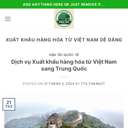
Skip
ADD ANYTHING HERE OR JUST REMOVE IT...
to
content
XUẤT KHẨU HÀNG HÓA TỪ VIỆT NAM DỄ DÀNG
VẬN TẢI QUỐC TẾ
Dịch vụ Xuất khẩu hàng hóa từ Việt Nam
sang Trung Quốc
POSTED ON
21 THÁNG 3, 2024
BY
TTS_THANHCT
21
Th3