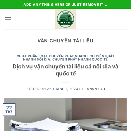
Skip
ADD ANYTHING HERE OR JUST REMOVE IT...
to
content
VẬN CHUYỂN TÀI LIỆU
CHƯA PHÂN LOẠI
,
CHUYỂN PHÁT NHANH
,
CHUYỂN PHÁT
NHANH NỘI ĐỊA
,
CHUYỂN PHÁT NHANH QUỐC TẾ
Dịch vụ vận chuyển tài liệu cả nội địa và
quốc tế
POSTED ON
22 THÁNG 7, 2024
BY
LANANH_CT
22
Th7