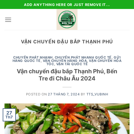
Skip
ADD ANYTHING HERE OR JUST REMOVE IT...
to
content
VẬN CHUYỂN ĐẬU BẮP THẠNH PHÚ
CHUYỂN PHÁT NHANH
,
CHUYỂN PHÁT NHANH QUỐC TẾ
,
GỬI
HÀNG QUỐC TẾ
,
VẬN CHUYỂN HÀNG HÓA
,
VẬN CHUYỂN HỎA
TỐC
,
VẬN TẢI QUỐC TẾ
Vận chuyển đậu bắp Thạnh Phú, Bến
Tre đi Châu Âu 2024
POSTED ON
27 THÁNG 7, 2024
BY
TTS_VUBINH
27
Th7