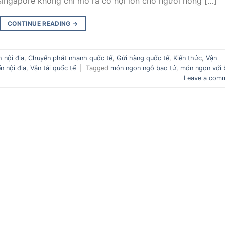
ingapore không chỉ mở ra cơ hội lớn cho người nông […]
CONTINUE READING
→
 nội địa
,
Chuyển phát nhanh quốc tế
,
Gửi hàng quốc tế
,
Kiến thức
,
Vận
n nội địa
,
Vận tải quốc tế
|
Tagged
món ngon ngô bao tử
,
món ngon với 
Leave a com