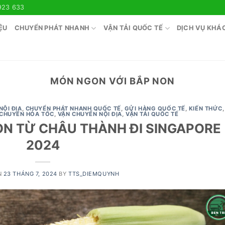
923 633
ỆU
CHUYỂN PHÁT NHANH
VẬN TẢI QUỐC TẾ
DỊCH VỤ KHÁ
MÓN NGON VỚI BẮP NON
NỘI ĐỊA
,
CHUYỂN PHÁT NHANH QUỐC TẾ
,
GỬI HÀNG QUỐC TẾ
,
KIẾN THỨC
,
 CHUYỂN HỎA TỐC
,
VẬN CHUYỂN NỘI ĐỊA
,
VẬN TẢI QUỐC TẾ
N TỪ CHÂU THÀNH ĐI SINGAPORE
2024
N
23 THÁNG 7, 2024
BY
TTS_DIEMQUYNH