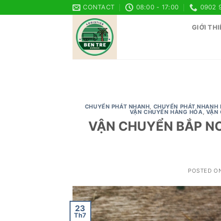
Skip
CONTACT
08:00 - 17:00
0902 
to
GIỚI THI
content
CHUYỂN PHÁT NHANH
,
CHUYỂN PHÁT NHANH 
VẬN CHUYỂN HÀNG HÓA
,
VẬN
VẬN CHUYỂN BẮP NO
POSTED O
23
Th7