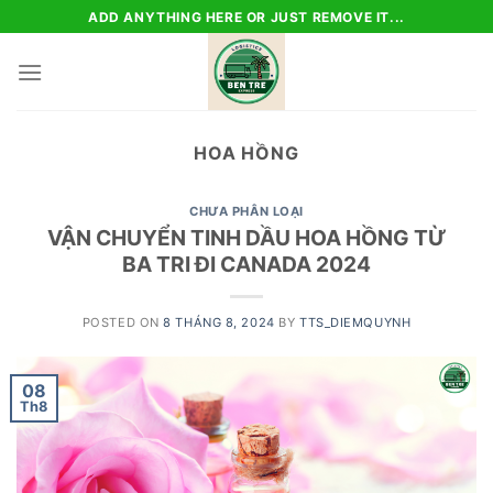
Skip
ADD ANYTHING HERE OR JUST REMOVE IT...
to
content
HOA HỒNG
CHƯA PHÂN LOẠI
VẬN CHUYỂN TINH DẦU HOA HỒNG TỪ
BA TRI ĐI CANADA 2024
POSTED ON
8 THÁNG 8, 2024
BY
TTS_DIEMQUYNH
08
Th8