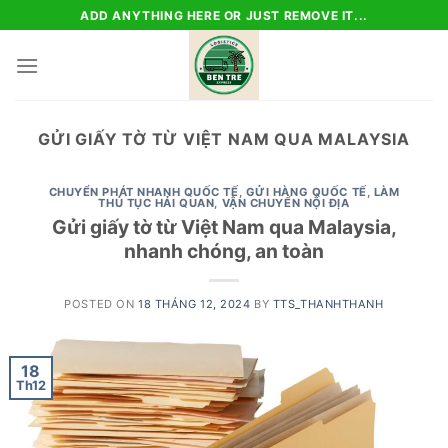
Skip
ADD ANYTHING HERE OR JUST REMOVE IT...
to
content
GỬI GIẤY TỜ TỪ VIỆT NAM QUA MALAYSIA
CHUYỂN PHÁT NHANH QUỐC TẾ
,
GỬI HÀNG QUỐC TẾ
,
LÀM
THỦ TỤC HẢI QUAN
,
VẬN CHUYỂN NỘI ĐỊA
Gửi giấy tờ từ Việt Nam qua Malaysia,
nhanh chóng, an toàn
POSTED ON
18 THÁNG 12, 2024
BY
TTS_THANHTHANH
18
Th12