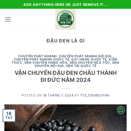
Skip
ADD ANYTHING HERE OR JUST REMOVE IT...
to
content
ĐẬU ĐEN LÀ GÌ
CHUYỂN PHÁT NHANH
,
CHUYỂN PHÁT NHANH NỘI ĐỊA
,
CHUYỂN PHÁT NHANH QUỐC TẾ
,
GỬI HÀNG QUỐC TẾ
,
KIẾN
THỨC
,
VẬN CHUYỂN HÀNG HÓA
,
VẬN CHUYỂN HỎA TỐC
,
VẬN
CHUYỂN NỘI ĐỊA
,
VẬN TẢI QUỐC TẾ
VẬN CHUYỂN ĐẬU ĐEN CHÂU THÀNH
ĐI ĐỨC NĂM 2024
POSTED ON
18 THÁNG 7, 2024
BY
TTS_DIEMQUYNH
18
Th7