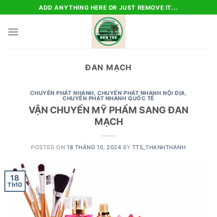
Skip
ADD ANYTHING HERE OR JUST REMOVE IT...
to
content
ĐAN MẠCH
CHUYỂN PHÁT NHANH
,
CHUYỂN PHÁT NHANH NỘI ĐỊA
,
CHUYỂN PHÁT NHANH QUỐC TẾ
VẬN CHUYỂN MỸ PHẨM SANG ĐAN
MẠCH
POSTED ON
18 THÁNG 10, 2024
BY
TTS_THANHTHANH
18
Th10