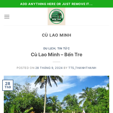
Skip
ADD ANYTHING HERE OR JUST REMOVE IT...
to
content
CÙ LAO MINH
DU LỊCH
,
TIN TỨC
Cù Lao Minh – Bến Tre
POSTED ON
28 THÁNG 9, 2024
BY
TTS_THANHTHANH
28
Th9