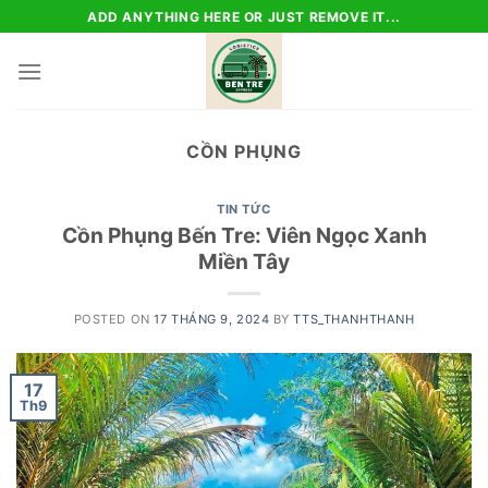
Skip
ADD ANYTHING HERE OR JUST REMOVE IT...
to
content
CỒN PHỤNG
TIN TỨC
Cồn Phụng Bến Tre: Viên Ngọc Xanh
Miền Tây
POSTED ON
17 THÁNG 9, 2024
BY
TTS_THANHTHANH
17
Th9