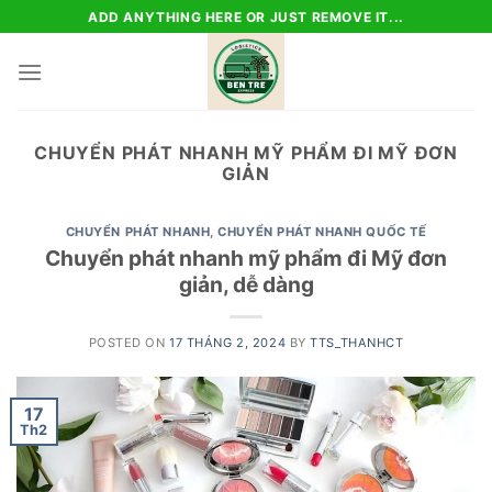
Skip
ADD ANYTHING HERE OR JUST REMOVE IT...
to
content
CHUYỂN PHÁT NHANH MỸ PHẨM ĐI MỸ ĐƠN
GIẢN
CHUYỂN PHÁT NHANH
,
CHUYỂN PHÁT NHANH QUỐC TẾ
Chuyển phát nhanh mỹ phẩm đi Mỹ đơn
giản, dễ dàng
POSTED ON
17 THÁNG 2, 2024
BY
TTS_THANHCT
17
Th2