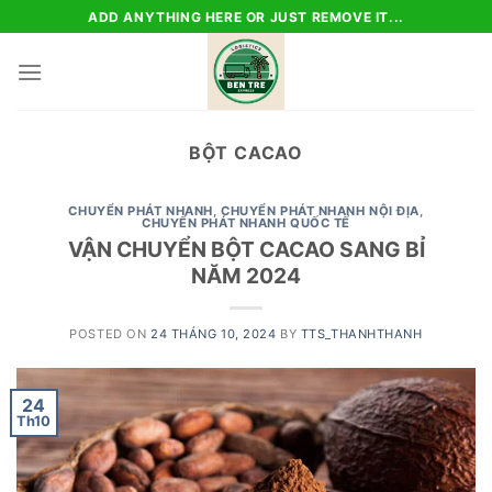
Skip
ADD ANYTHING HERE OR JUST REMOVE IT...
to
content
BỘT CACAO
CHUYỂN PHÁT NHANH
,
CHUYỂN PHÁT NHANH NỘI ĐỊA
,
CHUYỂN PHÁT NHANH QUỐC TẾ
VẬN CHUYỂN BỘT CACAO SANG BỈ
NĂM 2024
POSTED ON
24 THÁNG 10, 2024
BY
TTS_THANHTHANH
24
Th10