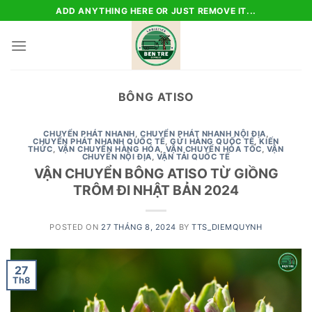
Skip
ADD ANYTHING HERE OR JUST REMOVE IT...
to
content
BÔNG ATISO
CHUYỂN PHÁT NHANH
,
CHUYỂN PHÁT NHANH NỘI ĐỊA
,
CHUYỂN PHÁT NHANH QUỐC TẾ
,
GỬI HÀNG QUỐC TẾ
,
KIẾN
THỨC
,
VẬN CHUYỂN HÀNG HÓA
,
VẬN CHUYỂN HỎA TỐC
,
VẬN
CHUYỂN NỘI ĐỊA
,
VẬN TẢI QUỐC TẾ
VẬN CHUYỂN BÔNG ATISO TỪ GIỒNG
TRÔM ĐI NHẬT BẢN 2024
POSTED ON
27 THÁNG 8, 2024
BY
TTS_DIEMQUYNH
27
Th8