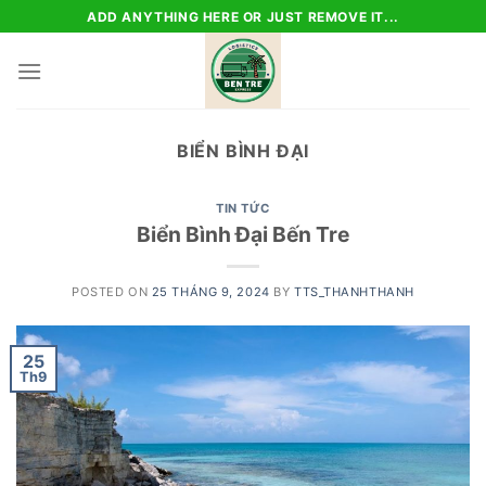
Skip
ADD ANYTHING HERE OR JUST REMOVE IT...
to
content
BIỂN BÌNH ĐẠI
TIN TỨC
Biển Bình Đại Bến Tre
POSTED ON
25 THÁNG 9, 2024
BY
TTS_THANHTHANH
25
Th9