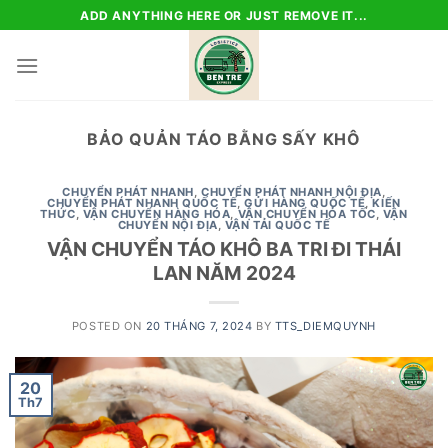
Skip
ADD ANYTHING HERE OR JUST REMOVE IT...
to
content
BẢO QUẢN TÁO BẰNG SẤY KHÔ
CHUYỂN PHÁT NHANH
,
CHUYỂN PHÁT NHANH NỘI ĐỊA
,
CHUYỂN PHÁT NHANH QUỐC TẾ
,
GỬI HÀNG QUỐC TẾ
,
KIẾN
THỨC
,
VẬN CHUYỂN HÀNG HÓA
,
VẬN CHUYỂN HỎA TỐC
,
VẬN
CHUYỂN NỘI ĐỊA
,
VẬN TẢI QUỐC TẾ
VẬN CHUYỂN TÁO KHÔ BA TRI ĐI THÁI
LAN NĂM 2024
POSTED ON
20 THÁNG 7, 2024
BY
TTS_DIEMQUYNH
20
Th7