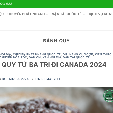
923 633
ỆU
CHUYỂN PHÁT NHANH
VẬN TẢI QUỐC TẾ
DỊCH VỤ KHÁ
BÁNH QUY
NỘI ĐỊA
,
CHUYỂN PHÁT NHANH QUỐC TẾ
,
GỬI HÀNG QUỐC TẾ
,
KIẾN THỨC
,
 CHUYỂN HỎA TỐC
,
VẬN CHUYỂN NỘI ĐỊA
,
VẬN TẢI QUỐC TẾ
QUY TỪ BA TRI ĐI CANADA 2024
N
19 THÁNG 8, 2024
BY
TTS_DIEMQUYNH