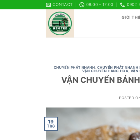
Skip
CONTACT
08:00 - 17:00
0902 
to
GIỚI THI
content
CHUYỂN PHÁT NHANH
,
CHUYỂN PHÁT NHANH 
VẬN CHUYỂN HÀNG HÓA
,
VẬN
VẬN CHUYỂN BÁNH 
POSTED O
19
Th8