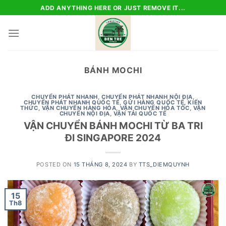
Skip
ADD ANYTHING HERE OR JUST REMOVE IT...
to
content
BÁNH MOCHI
CHUYỂN PHÁT NHANH
,
CHUYỂN PHÁT NHANH NỘI ĐỊA
,
CHUYỂN PHÁT NHANH QUỐC TẾ
,
GỬI HÀNG QUỐC TẾ
,
KIẾN
THỨC
,
VẬN CHUYỂN HÀNG HÓA
,
VẬN CHUYỂN HỎA TỐC
,
VẬN
CHUYỂN NỘI ĐỊA
,
VẬN TẢI QUỐC TẾ
VẬN CHUYỂN BÁNH MOCHI TỪ BA TRI
ĐI SINGAPORE 2024
POSTED ON
15 THÁNG 8, 2024
BY
TTS_DIEMQUYNH
15
Th8