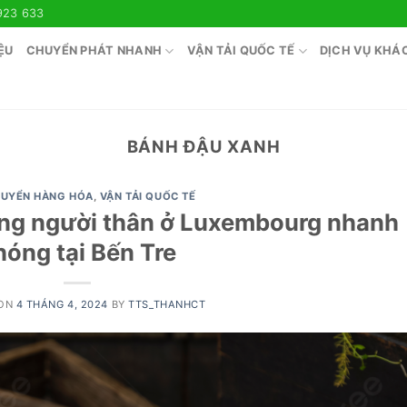
923 633
ỆU
CHUYỂN PHÁT NHANH
VẬN TẢI QUỐC TẾ
DỊCH VỤ KHÁ
BÁNH ĐẬU XANH
HUYỂN HÀNG HÓA
,
VẬN TẢI QUỐC TẾ
ặng người thân ở Luxembourg nhanh
hóng tại Bến Tre
 ON
4 THÁNG 4, 2024
BY
TTS_THANHCT