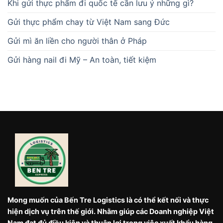
Khi gửi thực phẩm đi quốc tế cần lưu ý những gì?
Gửi thực phẩm chay từ Việt Nam sang Đức
Gửi mì ăn liền cho người thân ở Pháp
Gửi hàng nail đi Mỹ – An toàn, tiết kiệm
Mong muốn của Bến Tre Logistics là có thể kết nối và thực
hiện dịch vụ trên thế giới. Nhằm giúp các Doanh nghiệp Việt
Nam đạt đủ điều kiện và thuận lợi trong việc xuất khẩu hàng