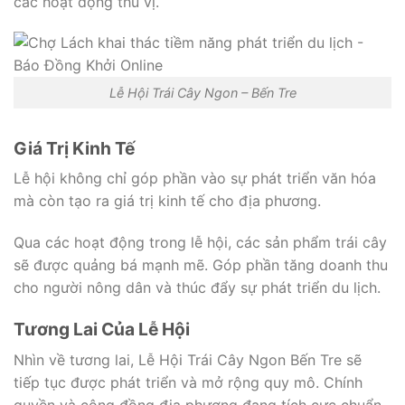
các hoạt động thú vị.
Lễ Hội Trái Cây Ngon – Bến Tre
Giá Trị Kinh Tế
Lễ hội không chỉ góp phần vào sự phát triển văn hóa
mà còn tạo ra giá trị kinh tế cho địa phương.
Qua các hoạt động trong lễ hội, các sản phẩm trái cây
sẽ được quảng bá mạnh mẽ. Góp phần tăng doanh thu
cho người nông dân và thúc đẩy sự phát triển du lịch.
Tương Lai Của Lễ Hội
Nhìn về tương lai, Lễ Hội Trái Cây Ngon Bến Tre sẽ
tiếp tục được phát triển và mở rộng quy mô. Chính
quyền và cộng đồng địa phương đang tích cực chuẩn