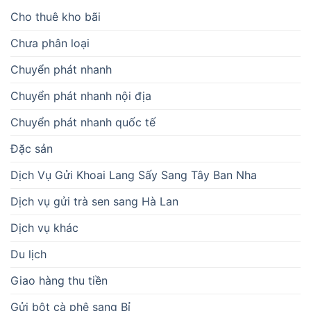
Cho thuê kho bãi
Chưa phân loại
Chuyển phát nhanh
Chuyển phát nhanh nội địa
Chuyển phát nhanh quốc tế
Đặc sản
Dịch Vụ Gửi Khoai Lang Sấy Sang Tây Ban Nha
Dịch vụ gửi trà sen sang Hà Lan
Dịch vụ khác
Du lịch
Giao hàng thu tiền
Gửi bột cà phê sang Bỉ