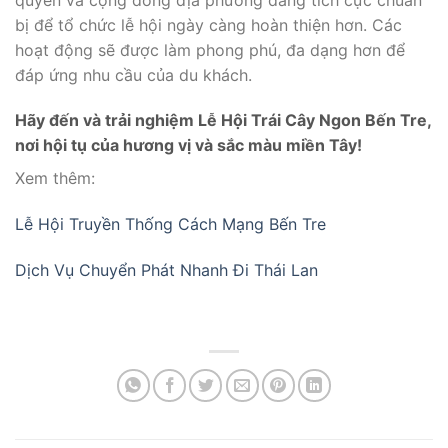
bị để tổ chức lễ hội ngày càng hoàn thiện hơn. Các
hoạt động sẽ được làm phong phú, đa dạng hơn để
đáp ứng nhu cầu của du khách.
Hãy đến và trải nghiệm Lễ Hội Trái Cây Ngon Bến Tre,
nơi hội tụ của hương vị và sắc màu miền Tây!
Xem thêm:
Lễ Hội Truyền Thống Cách Mạng Bến Tre
Dịch Vụ Chuyển Phát Nhanh Đi Thái Lan