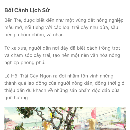
Bối Cảnh Lịch Sử
Bến Tre, được biết đến như một vùng đất nông nghiệp
màu mỡ, nổi tiếng với các loại trái cây như dừa, sầu
riêng, chôm chôm, và nhãn.
Từ xa xưa, người dân nơi đây đã biết cách trồng trọt
và chăm sóc cây trái, tạo nên một nền văn hóa nông
nghiệp phong phú.
Lễ Hội Trái Cây Ngon ra đời nhằm tôn vinh những
thành quả lao động của người nông dân, đồng thời giới
thiệu đến du khách về những sản phẩm độc đáo của
quê hương.