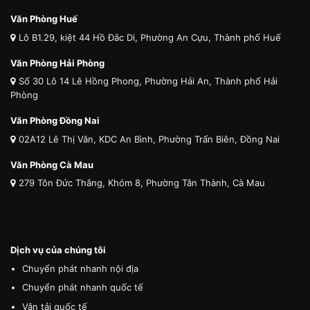
Văn Phòng Huế
Lô B1.29, kiệt 44 Hồ Đắc Di, Phường An Cựu, Thành phố Huế
Văn Phòng Hải Phòng
Số 30 Lô 14 Lê Hồng Phong, Phường Hải An, Thành phố Hải
Phòng
Văn Phòng Đồng Nai
02A12 Lê Thị Vân, KDC An Bình, Phường Trấn Biên, Đồng Nai
Văn Phòng Cà Mau
279 Tôn Đức Thắng, Khóm 8, Phường Tân Thành, Cà Mau
Dịch vụ của chúng tôi
Chuyển phát nhanh nội địa
Chuyển phát nhanh quốc tế
Vận tải quốc tế