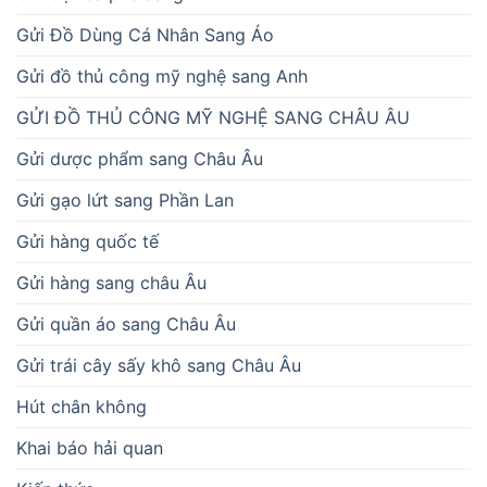
Gửi Đồ Dùng Cá Nhân Sang Áo
Gửi đồ thủ công mỹ nghệ sang Anh
GỬI ĐỒ THỦ CÔNG MỸ NGHỆ SANG CHÂU ÂU
Gửi dược phẩm sang Châu Âu
Gửi gạo lứt sang Phần Lan
Gửi hàng quốc tế
Gửi hàng sang châu Âu
Gửi quần áo sang Châu Âu
Gửi trái cây sấy khô sang Châu Âu
Hút chân không
Khai báo hải quan