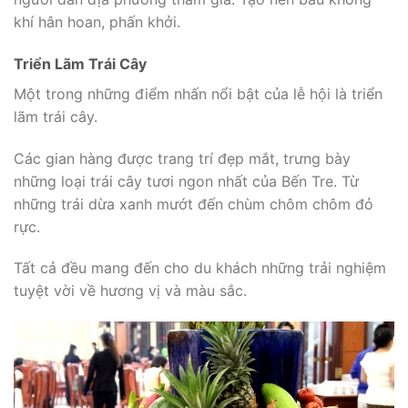
khí hân hoan, phấn khởi.
Triển Lãm Trái Cây
Một trong những điểm nhấn nổi bật của lễ hội là triển
lãm trái cây.
Các gian hàng được trang trí đẹp mắt, trưng bày
những loại trái cây tươi ngon nhất của Bến Tre. Từ
những trái dừa xanh mướt đến chùm chôm chôm đỏ
rực.
Tất cả đều mang đến cho du khách những trải nghiệm
tuyệt vời về hương vị và màu sắc.