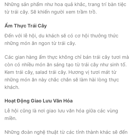
Những sản phẩm như hoa quả khắc, trang trí bàn tiệc
từ trái cây. Sẽ khiến người xem trầm trồ.
Ẩm Thực Trái Cây
Đến với lễ hội, du khách sẽ có cơ hội thưởng thức
những món ăn ngon từ trái cây.
Các gian hàng ẩm thực không chỉ bán trái cây tươi mà
còn có nhiều món ăn sáng tạo từ trái cây như sinh tố.
Kem trái cây, salad trái cây. Hương vị tươi mát từ
những món ăn này chắc chắn sẽ làm hài lòng thực
khách.
Hoạt Động Giao Lưu Văn Hóa
Lễ hội cũng là nơi giao lưu văn hóa giữa các vùng
miền.
Những đoàn nghệ thuật từ các tỉnh thành khác sẽ đến