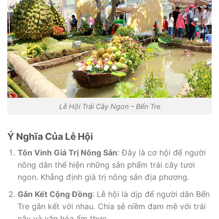
Lễ Hội Trái Cây Ngon – Bến Tre
Ý Nghĩa Của Lễ Hội
Tôn Vinh Giá Trị Nông Sản
: Đây là cơ hội để người
nông dân thể hiện những sản phẩm trái cây tươi
ngon. Khẳng định giá trị nông sản địa phương.
Gắn Kết Cộng Đồng
: Lễ hội là dịp để người dân Bến
Tre gắn kết với nhau. Chia sẻ niềm đam mê với trái
cây và văn hóa ẩm thực.