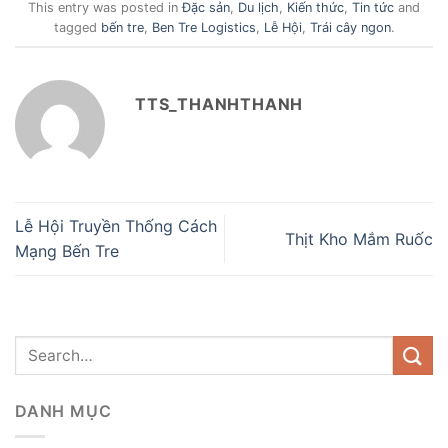
This entry was posted in
Đặc sản
,
Du lịch
,
Kiến thức
,
Tin tức
and
tagged
bến tre
,
Ben Tre Logistics
,
Lễ Hội
,
Trái cây ngon
.
TTS_THANHTHANH
Lễ Hội Truyền Thống Cách
Thịt Kho Mắm Ruốc
Mạng Bến Tre
DANH MỤC