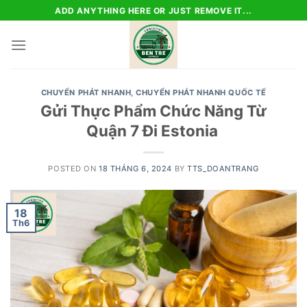
Skip
ADD ANYTHING HERE OR JUST REMOVE IT...
to
content
CHUYỂN PHÁT NHANH
,
CHUYỂN PHÁT NHANH QUỐC TẾ
Gửi Thực Phẩm Chức Năng Từ
Quận 7 Đi Estonia
POSTED ON
18 THÁNG 6, 2024
BY
TTS_DOANTRANG
18
Th6