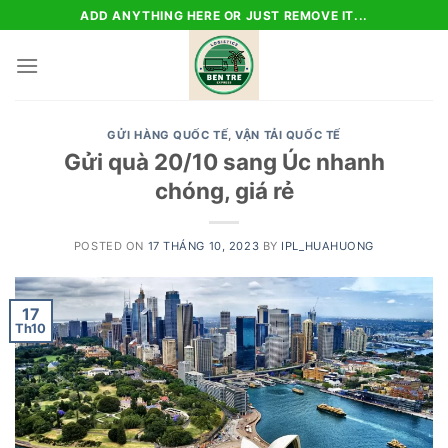
Skip
ADD ANYTHING HERE OR JUST REMOVE IT...
to
content
GỬI HÀNG QUỐC TẾ
,
VẬN TẢI QUỐC TẾ
Gửi quà 20/10 sang Úc nhanh
chóng, giá rẻ
POSTED ON
17 THÁNG 10, 2023
BY
IPL_HUAHUONG
17
Th10