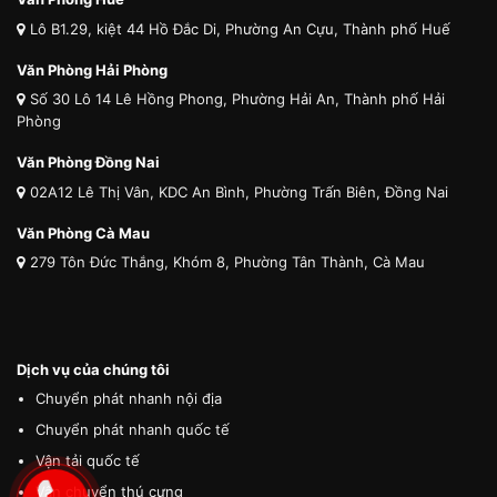
Lô B1.29, kiệt 44 Hồ Đắc Di, Phường An Cựu, Thành phố Huế
Văn Phòng Hải Phòng
Số 30 Lô 14 Lê Hồng Phong, Phường Hải An, Thành phố Hải
Phòng
Văn Phòng Đồng Nai
02A12 Lê Thị Vân, KDC An Bình, Phường Trấn Biên, Đồng Nai
Văn Phòng Cà Mau
279 Tôn Đức Thắng, Khóm 8, Phường Tân Thành, Cà Mau
Dịch vụ của chúng tôi
Chuyển phát nhanh nội địa
Chuyển phát nhanh quốc tế
Vận tải quốc tế
Vận chuyển thú cưng