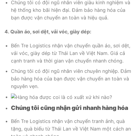
Chúng tôi có đội ngũ nhân viên giàu kinh nghiệm và
hệ thống kho bãi hiện đại. Đảm bảo hàng hóa của
bạn được vận chuyển an toàn và hiệu quả.
4. Quần áo, sơi dệt, vải vóc, giày dép:
Bến Tre Logistics nhận vận chuyển quần áo, sơi dệt,
vải vóc, giày dép từ Thái Lan về Việt Nam. Giá cả
cạnh tranh và thời gian vận chuyển nhanh chóng.
Chúng tôi có đội ngũ nhân viên chuyên nghiệp. Đảm
bảo hàng hóa của bạn được vận chuyển an toàn và
nguyên vẹn.
Chúng tôi cũng nhận gửi nhanh hàng hóa
Bến Tre Logistics nhận vận chuyển tranh ảnh, quà
tặng, quà biếu từ Thái Lan về Việt Nam một cách an