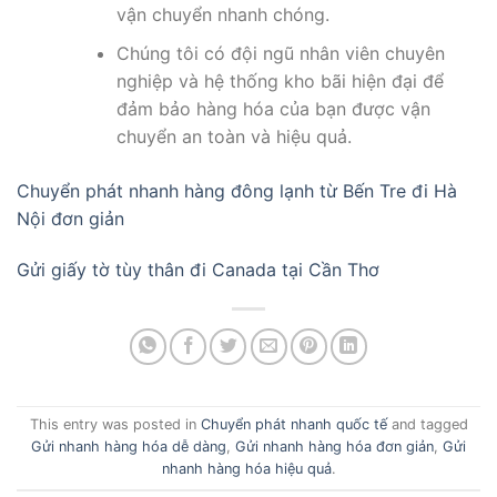
vận chuyển nhanh chóng.
Chúng tôi có đội ngũ nhân viên chuyên
nghiệp và hệ thống kho bãi hiện đại để
đảm bảo hàng hóa của bạn được vận
chuyển an toàn và hiệu quả.
Chuyển phát nhanh hàng đông lạnh từ Bến Tre đi Hà
Nội đơn giản
Gửi giấy tờ tùy thân đi Canada tại Cần Thơ
This entry was posted in
Chuyển phát nhanh quốc tế
and tagged
Gửi nhanh hàng hóa dễ dàng
,
Gửi nhanh hàng hóa đơn giản
,
Gửi
nhanh hàng hóa hiệu quả
.