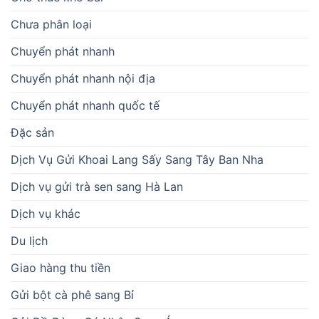
Chưa phân loại
Chuyển phát nhanh
Chuyển phát nhanh nội địa
Chuyển phát nhanh quốc tế
Đặc sản
Dịch Vụ Gửi Khoai Lang Sấy Sang Tây Ban Nha
Dịch vụ gửi trà sen sang Hà Lan
Dịch vụ khác
Du lịch
Giao hàng thu tiền
Gửi bột cà phê sang Bỉ