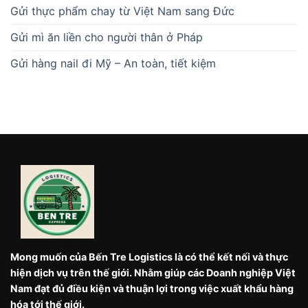
Gửi thực phẩm chay từ Việt Nam sang Đức
Gửi mì ăn liền cho người thân ở Pháp
Gửi hàng nail đi Mỹ – An toàn, tiết kiệm
Mong muốn của Bến Tre Logistics là có thể kết nối và thực
hiện dịch vụ trên thế giới. Nhằm giúp các Doanh nghiệp Việt
Nam đạt đủ điều kiện và thuận lợi trong việc xuất khẩu hàng
hóa tới thế giới.