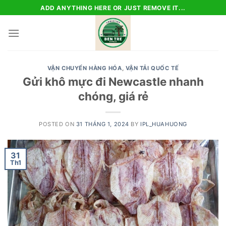
Skip
ADD ANYTHING HERE OR JUST REMOVE IT...
to
content
VẬN CHUYỂN HÀNG HÓA
,
VẬN TẢI QUỐC TẾ
Gửi khô mực đi Newcastle nhanh
chóng, giá rẻ
POSTED ON
31 THÁNG 1, 2024
BY
IPL_HUAHUONG
31
Th1